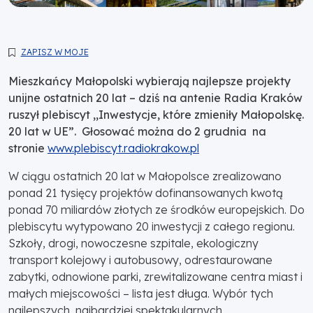
ZAPISZ W MOJE
Mieszkańcy Małopolski wybierają najlepsze projekty
unijne ostatnich 20 lat – dziś na antenie Radia Kraków
ruszył plebiscyt ,,Inwestycje, które zmieniły Małopolskę.
20 lat w UE”. Głosować można do 2 grudnia na
stronie
www.plebiscyt.radiokrakow.pl
W ciągu ostatnich 20 lat w Małopolsce zrealizowano
ponad 21 tysięcy projektów dofinansowanych kwotą
ponad 70 miliardów złotych ze środków europejskich. Do
plebiscytu wytypowano 20 inwestycji z całego regionu.
Szkoły, drogi, nowoczesne szpitale, ekologiczny
transport kolejowy i autobusowy, odrestaurowane
zabytki, odnowione parki, zrewitalizowane centra miast i
małych miejscowości – lista jest długa. Wybór tych
najlepszych, najbardziej spektakularnych,