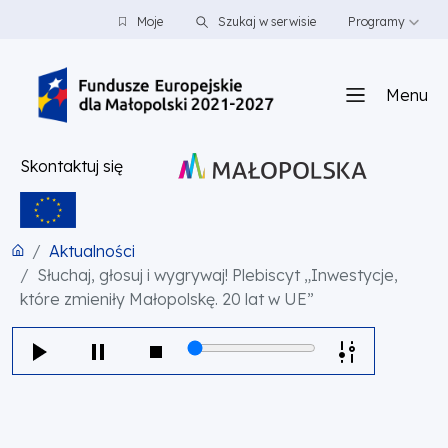
PRZEJDŹ DO TREŚCI
PRZEJDŹ DO MENU
STOPKA
Moje
Szukaj w serwisie
Programy
Menu
Skontaktuj się
Aktualności
Słuchaj, głosuj i wygrywaj! Plebiscyt „Inwestycje,
które zmieniły Małopolskę. 20 lat w UE”