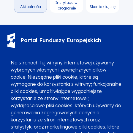
Instytucje w
Aktualności
Skontaktuj się
programie
Portal Funduszy Europejskich
(12) 616 0 616
Infolinia
Na stronach tej witryny internetowej używamy
wybranych własnych i zewnętrznych plików
cookie: Niezbędne pliki cookie, które są
wymagane do korzystania z witryny; funkcjonalne
pliki cookies, umożliwiające wygodniejsze
Zgłoszenia podejrzenia niezgodności z KPP i KPON
korzystanie ze strony internetowej;
wydajnościowe pliki cookies, których używamy do
Newsletter
Fundusze SMS-em
generowania zagregowanych danych o
Najczęściej zadawane pytania
Promocja projektu
korzystaniu ze stron internetowych oraz
statystyk; oraz marketingowe pliki cookies, które