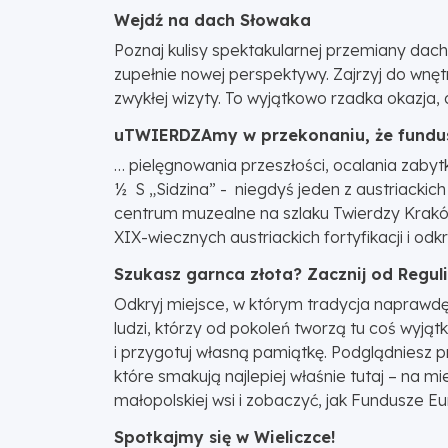
Wejdź na dach Słowaka
Poznaj kulisy spektakularnej przemiany dach
zupełnie nowej perspektywy. Zajrzyj do wnęt
zwykłej wizyty. To wyjątkowo rzadka okazja
uTWIERDZAmy w przekonaniu, że fundu
… pielęgnowania przeszłości, ocalania zabytk
½ S „Sidzina” - niegdyś jeden z austriacki
centrum muzealne na szlaku Twierdzy Kraków 
XIX-wiecznych austriackich fortyfikacji i o
Szukasz garnca złota? Zacznij od Regul
Odkryj miejsce, w którym tradycja naprawdę ż
ludzi, którzy od pokoleń tworzą tu coś wyjątk
i przygotuj własną pamiątkę. Podglądniesz 
które smakują najlepiej właśnie tutaj – na mi
małopolskiej wsi i zobaczyć, jak Fundusze E
Spotkajmy się w Wieliczce!