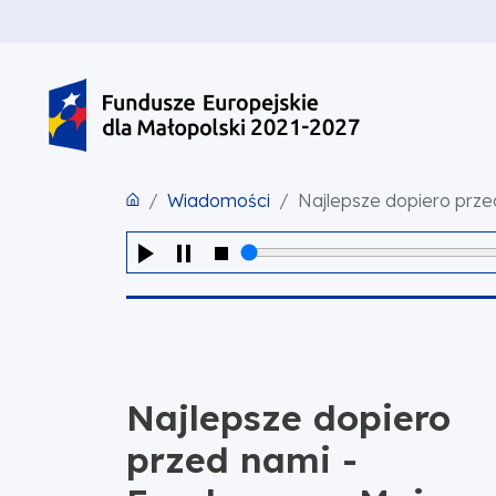
PRZEJDŹ DO TREŚCI
PRZEJDŹ DO MENU
STOPKA
Wiadomości
Najlepsze dopiero prz
Najlepsze dopiero
przed nami -