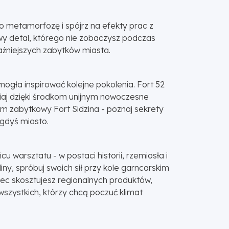
go metamorfozę i spójrz na efekty prac z
owy detal, którego nie zobaczysz podczas
ażniejszych zabytków miasta.
mogła inspirować kolejne pokolenia. Fort 52
iaj dzięki środkom unijnym nowoczesne
em zabytkowy Fort Sidzina - poznaj sekrety
egdyś miasto.
u warsztatu - w postaci historii, rzemiosła i
iny, spróbuj swoich sił przy kole garncarskim
iec skosztujesz regionalnych produktów,
i wszystkich, którzy chcą poczuć klimat