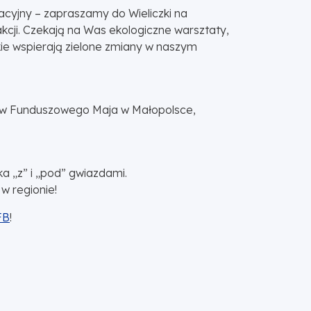
tacyjny – zapraszamy do Wieliczki na
akcji. Czekają na Was ekologiczne warsztaty,
kie wspierają zielone zmiany w naszym
dów Funduszowego Maja w Małopolsce,
 „z” i „pod” gwiazdami.
 w regionie!
FB
!