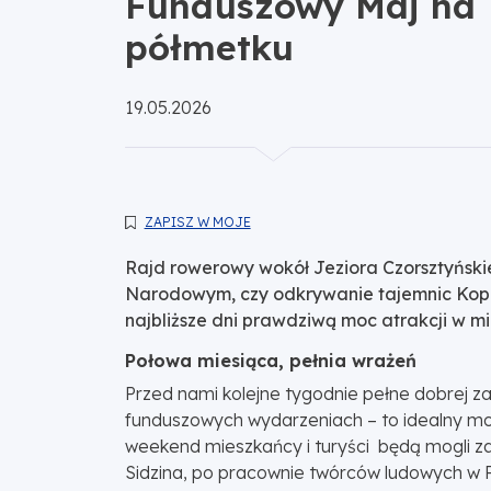
Funduszowy Maj na
półmetku
Opublikowano:
19.05.2026
ZAPISZ W MOJE
Rajd rowerowy wokół Jeziora Czorsztyński
Narodowym, czy odkrywanie tajemnic Kopaln
najbliższe dni prawdziwą moc atrakcji w mi
Połowa miesiąca, pełnia wrażeń
Przed nami kolejne tygodnie pełne dobrej zaba
funduszowych wydarzeniach – to idealny mome
weekend mieszkańcy i turyści będą mogli za
Sidzina, po pracownie twórców ludowych w R