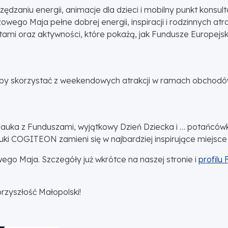
dzaniu energii, animacje dla dzieci i mobilny punkt konsul
wego Maja pełne dobrej energii, inspiracji i rodzinnych atr
rtami oraz aktywności, które pokażą, jak Fundusze Europejs
żeby skorzystać z weekendowych atrakcji w ramach obcho
auka z Funduszami, wyjątkowy Dzień Dziecka i … potańcówka
uki COGITEON zamieni się w najbardziej inspirujące miejsce
 Maja. Szczegóły już wkrótce na naszej stronie i
profilu 
rzyszłość Małopolski!