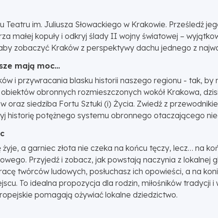
u Teatru im. Juliusza Słowackiego w Krakowie. Prześledź je
rza małej kopuły i odkryj ślady II wojny światowej – wyjątk
, aby zobaczyć Kraków z perspektywy dachu jednego z najw
sze mają moc…
ów i przywracania blasku historii naszego regionu - tak, by 
ch obiektów obronnych rozmieszczonych wokół Krakowa, dzis
oraz siedziba Fortu Sztuki (i) Życia. Zwiedź z przewodniki
dkryj historię potężnego systemu obronnego otaczającego ni
ic
yje, a garniec złota nie czeka na końcu tęczy, lecz… na końc
owego. Przyjedź i zobacz, jak powstają naczynia z lokalnej gl
pracę twórców ludowych, posłuchasz ich opowieści, a na kon
ejscu. To idealna propozycja dla rodzin, miłośników tradycji 
uropejskie pomagają ożywiać lokalne dziedzictwo.