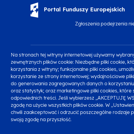
Portal Funduszy Europejskich
Zgłoszenia podejrzenia n
Na stronach tej witryny internetowej używamy wybran
Zobacz inne programy
Poznaj Fundusze 2014-2020
zewnętrznych plików cookie: Niezbędne pliki cookie, 
korzystania z witryny; funkcjonalne pliki cookies, umoż
korzystanie ze strony internetowej; wydajnościowe pli
do generowania zagregowanych danych o korzystaniu 
Oznaczenie projektu
oraz statystyk; oraz marketingowe pliki cookies, które 
odpowiednich treści. Jeśli wybierzesz „AKCEPTUJĘ W
zgodę na użycie wszystkich plików cookie. W „Ustawie
chwili zaakceptować i odrzucić poszczególne rodzaje 
swoją zgodę na przyszłość.
Serwis dofinansowany przez Unię Europejską z programu Fu
© Urząd Marszałkowski Województwa Małopolskiego 2023