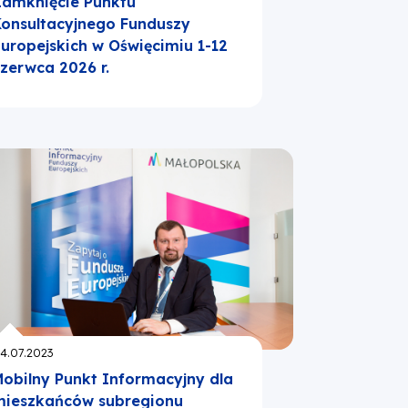
amknięcie Punktu
onsultacyjnego Funduszy
uropejskich w Oświęcimiu 1-12
zerwca 2026 r.
publikowano:
4.07.2023
obilny Punkt Informacyjny dla
mieszkańców subregionu