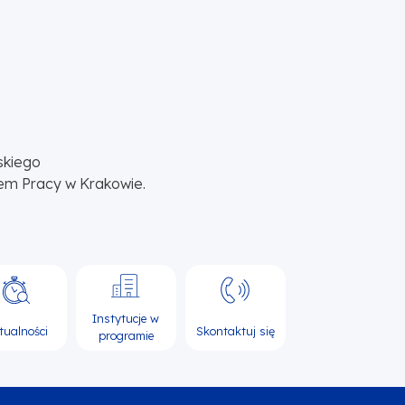
skiego
em Pracy w Krakowie.
Instytucje w
tualności
Skontaktuj się
programie