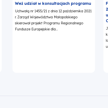
Weź udział w konsultacjach programu
F
2
Uchwałą nr 1455/21 z dnia 12 października 2021
u
r. Zarząd Województwa Małopolskiego
C
skierował projekt Programu Regionalnego
J
Fundusze Europejskie dla...
k
l
u