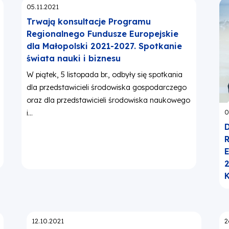
Opublikowano:
05.11.2021
Trwają konsultacje Programu
Regionalnego Fundusze Europejskie
dla Małopolski 2021-2027. Spotkanie
świata nauki i biznesu
W piątek, 5 listopada br., odbyły się spotkania
dla przedstawicieli środowiska gospodarczego
oraz dla przedstawicieli środowiska naukowego
O
0
i...
D
R
E
2
Opublikowano:
O
12.10.2021
2