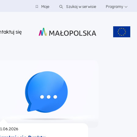
Moje
Szukaj w serwisie
Programy
taktuj się
publikowano:
1.06.2026