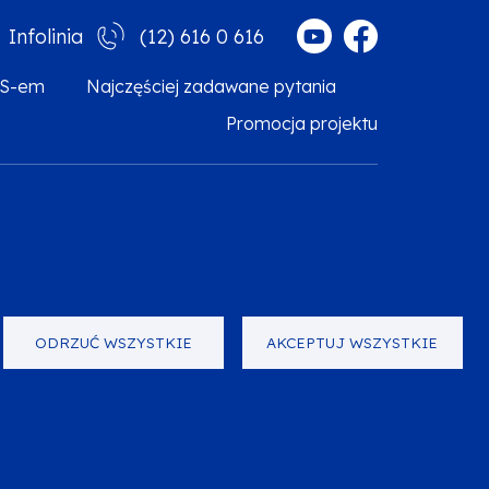
(12) 616 0 616
Infolinia
MS-em
Najczęściej zadawane pytania
Promocja projektu
arzanie danych osobowych
Zgłoś błąd
Mapa strony
ODRZUĆ WSZYSTKIE
AKCEPTUJ WSZYSTKIE