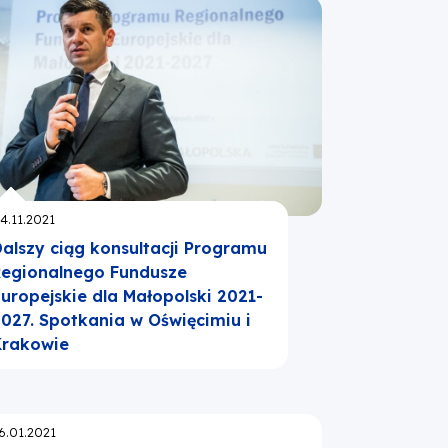
publikowano:
4.11.2021
alszy ciąg konsultacji Programu
egionalnego Fundusze
uropejskie dla Małopolski 2021-
027. Spotkania w Oświęcimiu i
Krakowie
publikowano:
6.01.2021