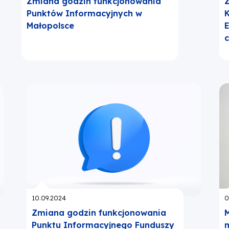
Zmiana godzin funkcjonowania
Z
Punktów Informacyjnych w
K
Małopolsce
E
c
Opublikowano:
O
10.09.2024
0
Zmiana godzin funkcjonowania
M
Punktu Informacyjnego Funduszy