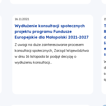
Opublikowano:
O
16.11.2021
1
Wydłużenie konsultacji społecznych
T
projektu programu Fundusze
R
Europejskie dla Małopolski 2021-2027
d
ś
Z uwagi na duże zainteresowanie procesem
e
konsultacji społecznych, Zarząd Województwa
s
w dniu 16 listopada br. podjął decyzję o
W
wydłużeniu konsultacji...
d
s
s