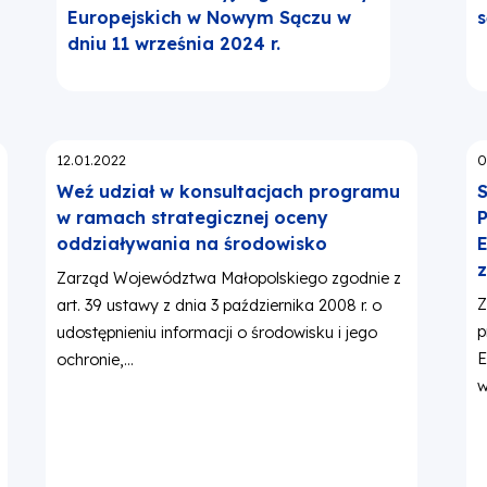
Europejskich w Nowym Sączu w
s
dniu 11 września 2024 r.
Opublikowano:
O
12.01.2022
0
Weź udział w konsultacjach programu
S
w ramach strategicznej oceny
P
oddziaływania na środowisko
E
Zarząd Województwa Małopolskiego zgodnie z
Z
art. 39 ustawy z dnia 3 października 2008 r. o
p
udostępnieniu informacji o środowisku i jego
E
ochronie,...
w