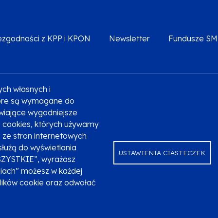
iezgodności z KPP i KPON
Newsletter
Fundusze S
ych własnych i
Deklaracja dostępności
Polityka prywatności
Przetw
które są wymagane do
liwiające wygodniejsze
ki cookies, których używamy
ze stron internetowych
służą do wyświetlania
USTAWIENIA CIASTECZEK
SZYSTKIE”, wyrażasz
niach” możesz w każdej
plików cookie oraz odwołać
ndusze Europejskie dla Małopolski na lata 2021-2027.