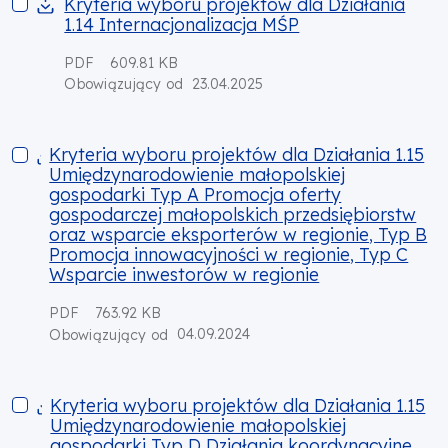
Kryteria wyboru projektów dla Działania 1.14 Internacjonaliz
Kryteria wyboru projektów dla Działania
1.14 Internacjonalizacja MŚP
PDF
609.81 KB
23.04.2025
Obowiązujący od
Kryteria wyboru projektów dla Działania 1.15 Umiędzynarodow
Kryteria wyboru projektów dla Działania 1.15
Umiędzynarodowienie małopolskiej
gospodarki Typ A Promocja oferty
gospodarczej małopolskich przedsiębiorstw
oraz wsparcie eksporterów w regionie, Typ B
Promocja innowacyjności w regionie, Typ C
Wsparcie inwestorów w regionie
PDF
763.92 KB
04.09.2024
Obowiązujący od
Kryteria wyboru projektów dla Działania 1.15 Umiędzynarodo
Kryteria wyboru projektów dla Działania 1.15
Umiędzynarodowienie małopolskiej
gospodarki Typ D Działania koordynacyjne