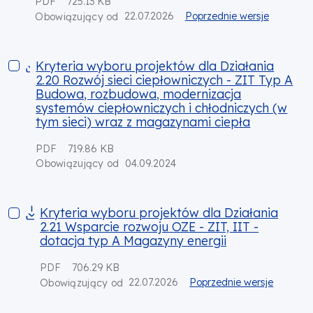
PDF
725.13 KB
22.07.2026
Poprzednie wersje
Obowiązujący od
Kryteria wyboru projektów dla Działania 2.20 Rozwój sieci 
Kryteria wyboru projektów dla Działania
2.20 Rozwój sieci ciepłowniczych - ZIT Typ A
Budowa, rozbudowa, modernizacja
systemów ciepłowniczych i chłodniczych (w
tym sieci) wraz z magazynami ciepła
PDF
719.86 KB
04.09.2024
Obowiązujący od
Kryteria wyboru projektów dla Działania 2.21 Wsparcie rozwoj
Kryteria wyboru projektów dla Działania
2.21 Wsparcie rozwoju OZE - ZIT, IIT -
dotacja typ A Magazyny energii
PDF
706.29 KB
22.07.2026
Poprzednie wersje
Obowiązujący od