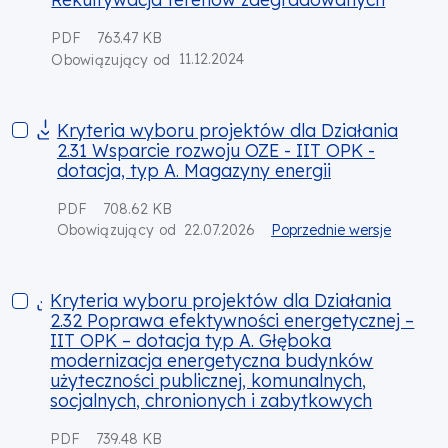
PDF
763.47 KB
11.12.2024
Obowiązujący od
Kryteria wyboru projektów dla Działania 2.31 Wsparcie rozwoj
Kryteria wyboru projektów dla Działania
2.31 Wsparcie rozwoju OZE - IIT OPK -
dotacja, typ A. Magazyny energii
PDF
708.62 KB
22.07.2026
Poprzednie wersje
Obowiązujący od
Kryteria wyboru projektów dla Działania 2.32 Poprawa efekt
Kryteria wyboru projektów dla Działania
2.32 Poprawa efektywności energetycznej –
IIT OPK – dotacja typ A. Głęboka
modernizacja energetyczna budynków
użyteczności publicznej, komunalnych,
socjalnych, chronionych i zabytkowych
PDF
739.48 KB