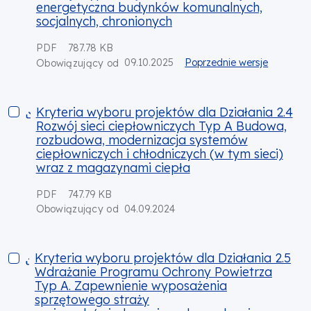
energetyczna budynków komunalnych,
socjalnych, chronionych
PDF
787.78 KB
09.10.2025
Poprzednie wersje
Obowiązujący od
Kryteria wyboru projektów dla Działania 2.4 Rozwój sieci c
Kryteria wyboru projektów dla Działania 2.4
Rozwój sieci ciepłowniczych Typ A Budowa,
rozbudowa, modernizacja systemów
ciepłowniczych i chłodniczych (w tym sieci)
wraz z magazynami ciepła
PDF
747.79 KB
04.09.2024
Obowiązujący od
Kryteria wyboru projektów dla Działania 2.5 Wdrażanie Pro
Kryteria wyboru projektów dla Działania 2.5
Wdrażanie Programu Ochrony Powietrza
Typ A. Zapewnienie wyposażenia
sprzętowego straży