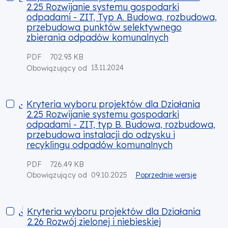
2.25 Rozwijanie systemu gospodarki
odpadami - ZIT, Typ A. Budowa, rozbudowa,
przebudowa punktów selektywnego
zbierania odpadów komunalnych
PDF
702.93 KB
13.11.2024
Obowiązujący od
Kryteria wyboru projektów dla Działania 2.25 Rozwijanie sy
Kryteria wyboru projektów dla Działania
2.25 Rozwijanie systemu gospodarki
odpadami - ZIT, typ B. Budowa, rozbudowa,
przebudowa instalacji do odzysku i
recyklingu odpadów komunalnych
PDF
726.49 KB
09.10.2025
Poprzednie wersje
Obowiązujący od
Kryteria wyboru projektów dla Działania 2.26 Rozwój zielonej i 
Kryteria wyboru projektów dla Działania
2.26 Rozwój zielonej i niebieskiej