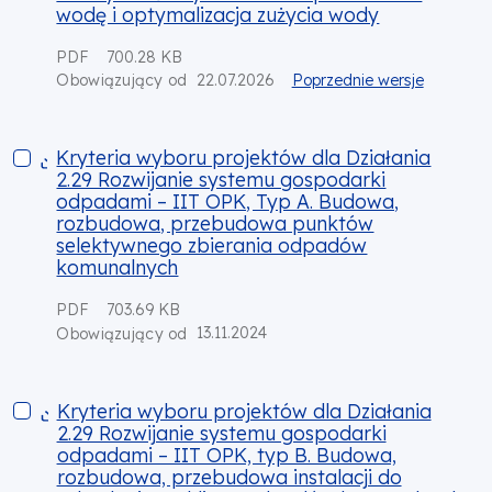
wodę i optymalizacja zużycia wody
PDF
700.28 KB
22.07.2026
Poprzednie wersje
Obowiązujący od
Kryteria wyboru projektów dla Działania 2.29 Rozwijanie 
Kryteria wyboru projektów dla Działania
2.29 Rozwijanie systemu gospodarki
odpadami – IIT OPK, Typ A. Budowa,
rozbudowa, przebudowa punktów
selektywnego zbierania odpadów
komunalnych
PDF
703.69 KB
13.11.2024
Obowiązujący od
Kryteria wyboru projektów dla Działania 2.29 Rozwijanie s
Kryteria wyboru projektów dla Działania
2.29 Rozwijanie systemu gospodarki
odpadami – IIT OPK, typ B. Budowa,
rozbudowa, przebudowa instalacji do