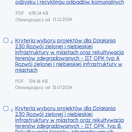
odzysku i recyklingu odpadów komunalnych
PDF
695.14 KB
11.12.2024
Obowiązujący od
Kryteria wyboru projektów dla Działania 2.30 Rozwój zielonej 
Kryteria wyboru projektów dla Działania
2.30 Rozwój zielonej i niebieskiej
infrastruktury w miastach oraz rekultywacja
terenów zdegradowanych – IIT OPK typ A
Rozwój zielonej i niebieskiej infrastruktury w
miastach
PDF
724.18 KB
31.07.2024
Obowiązujący od
Kryteria wyboru projektów dla Działania 2.30 Rozwój zielone
Kryteria wyboru projektów dla Działania
2.30 Rozwój zielonej i niebieskiej
infrastruktury w miastach oraz rekultywacja
terenów zdegradowanych – IIT OPK, typ B.
Rekultywacja terenów zdegradowanych