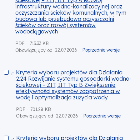
ściekowej – ZIT, IIT Typ A Rozwój
infrastruktury wodno-kanalizacyjnej oraz
oczyszczania ścieków komunalnych, w tym
budowa lub przebudowa oczyszczalni
ścieków oraz rozwój systemów
wodociągowych
PDF
713.33 KB
22.07.2026
Poprzednie wersje
Obowiązujący od
Kryteria wyboru projektów dla Działania 2.24 Rozwijanie sy
Kryteria wyboru projektów dla Działania
2.24 Rozwijanie systemu gospodarki wodno-
ściekowej – ZIT, IIT Typ B Zwiększenie
efektywności systemów zaopatrzenia w
wodę i optymalizacja zużycia wody
PDF
701.28 KB
22.07.2026
Poprzednie wersje
Obowiązujący od
Kryteria wyboru projektów dla Działania 2.25 Rozwijanie s
Kryteria wyboru projektów dla Działania