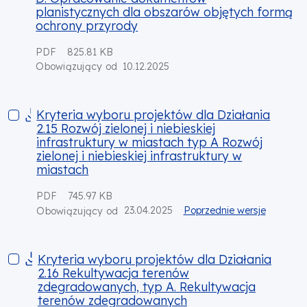
planistycznych dla obszarów objętych formą
ochrony przyrody
PDF
825.81 KB
10.12.2025
Obowiązujący od
Kryteria wyboru projektów dla Działania 2.15 Rozwój zielonej i 
Kryteria wyboru projektów dla Działania
2.15 Rozwój zielonej i niebieskiej
infrastruktury w miastach typ A Rozwój
zielonej i niebieskiej infrastruktury w
miastach
PDF
745.97 KB
23.04.2025
Poprzednie wersje
Obowiązujący od
Kryteria wyboru projektów dla Działania 2.16 Rekultywacja
Kryteria wyboru projektów dla Działania
2.16 Rekultywacja terenów
zdegradowanych, typ A. Rekultywacja
terenów zdegradowanych