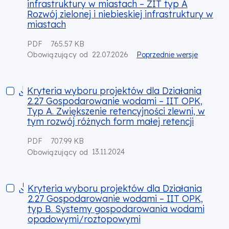
infrastruktury w miastach – ZIT typ A
Rozwój zielonej i niebieskiej infrastruktury w
miastach
PDF
765.57 KB
22.07.2026
Poprzednie wersje
Obowiązujący od
Kryteria wyboru projektów dla Działania 2.27 Gospodarowanie
Kryteria wyboru projektów dla Działania
2.27 Gospodarowanie wodami – IIT OPK,
Typ A. Zwiększenie retencyjności zlewni, w
tym rozwój różnych form małej retencji
PDF
707.99 KB
13.11.2024
Obowiązujący od
Kryteria wyboru projektów dla Działania 2.27 Gospodarow
Kryteria wyboru projektów dla Działania
2.27 Gospodarowanie wodami – IIT OPK,
typ B. Systemy gospodarowania wodami
opadowymi/roztopowymi