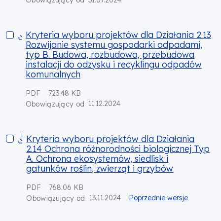
Obowiązujący od
Kryteria wyboru projektów dla Działania 2.13 Rozwijanie sy
Kryteria wyboru projektów dla Działania 2.13
Rozwijanie systemu gospodarki odpadami,
typ B. Budowa, rozbudowa, przebudowa
instalacji do odzysku i recyklingu odpadów
komunalnych
PDF
723.48 KB
11.12.2024
Obowiązujący od
Kryteria wyboru projektów dla Działania 2.14 Ochrona różnoro
Kryteria wyboru projektów dla Działania
2.14 Ochrona różnorodności biologicznej Typ
A. Ochrona ekosystemów, siedlisk i
gatunków roślin, zwierząt i grzybów
PDF
768.06 KB
13.11.2024
Poprzednie wersje
Obowiązujący od