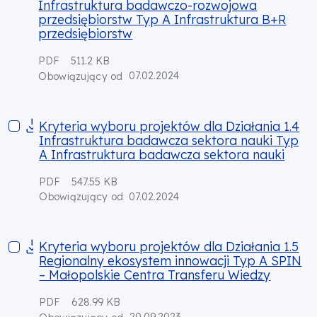
Infrastruktura badawczo-rozwojowa
przedsiębiorstw Typ A Infrastruktura B+R
przedsiębiorstw
PDF
511.2 KB
07.02.2024
Obowiązujący od
Kryteria wyboru projektów dla Działania 1.4 Infrastruktura 
Kryteria wyboru projektów dla Działania 1.4
Infrastruktura badawcza sektora nauki Typ
A Infrastruktura badawcza sektora nauki
PDF
547.55 KB
07.02.2024
Obowiązujący od
Kryteria wyboru projektów dla Działania 1.5 Regionalny ekos
Kryteria wyboru projektów dla Działania 1.5
Regionalny ekosystem innowacji Typ A SPIN
– Małopolskie Centra Transferu Wiedzy
PDF
628.99 KB