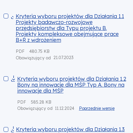
Kryteria wyboru projektów dla Działania 1.1 Projekty badaw
Kryteria wyboru projektów dla Działania 1.1
Projekty badawczo-rozwojowe
przedsiębiorstw dla Typu projektu B.
Projekty kompleksowe obejmujące prace
B+R z wdrożeniem
PDF
480.75 KB
21.07.2023
Obowiązujący od
Kryteria wyboru projektów dla Działania 1.2 Bony na innowa
Kryteria wyboru projektów dla Działania 1.2
Bony na innowacje dla MŚP Typ A. Bony na
innowacje dla MŚP
PDF
585.28 KB
11.12.2024
Poprzednie wersje
Obowiązujący od
Kryteria wyboru projektów dla Działania 1.3 Infrastruktura 
Kryteria wyboru projektów dla Działania 1.3