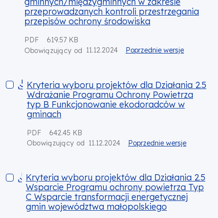
gminnych/międzygminnych w zakresie
przeprowadzanych kontroli przestrzegania
przepisów ochrony środowiska
PDF
619.57 KB
11.12.2024
Poprzednie wersje
Obowiązujący od
Kryteria wyboru projektów dla Działania 2.5 Wdrażanie Pr
Kryteria wyboru projektów dla Działania 2.5
Wdrażanie Programu Ochrony Powietrza
typ B Funkcjonowanie ekodoradców w
gminach
PDF
642.45 KB
11.12.2024
Poprzednie wersje
Obowiązujący od
Kryteria wyboru projektów dla Działania 2.5 Wsparcie Prog
Kryteria wyboru projektów dla Działania 2.5
Wsparcie Programu ochrony powietrza Typ
C Wsparcie transformacji energetycznej
gmin województwa małopolskiego