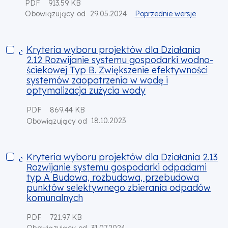
PDF
913.59 KB
29.05.2024
Poprzednie wersje
Obowiązujący od
Kryteria wyboru projektów dla Działania 2.12 Rozwijanie sy
Kryteria wyboru projektów dla Działania
2.12 Rozwijanie systemu gospodarki wodno-
ściekowej Typ B. Zwiększenie efektywności
systemów zaopatrzenia w wodę i
optymalizacja zużycia wody
PDF
869.44 KB
18.10.2023
Obowiązujący od
Kryteria wyboru projektów dla Działania 2.13 Rozwijanie 
Kryteria wyboru projektów dla Działania 2.13
Rozwijanie systemu gospodarki odpadami
typ A Budowa, rozbudowa, przebudowa
punktów selektywnego zbierania odpadów
komunalnych
PDF
721.97 KB
31.07.2024