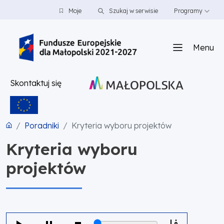
PRZEJDŹ DO TREŚCI
PRZEJDŹ DO MENU
STOPKA
Moje
Szukaj w serwisie
Programy
Menu
Skontaktuj się
Poradniki
Kryteria wyboru projektów
Kryteria wyboru
projektów