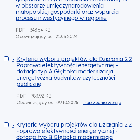
w obszarze umiędzynarodowienia
małopolskiej gospodarki oraz wsparcia
procesu inwestycyjnego w regionie
PDF
343.64 KB
21.05.2024
Obowiązujący od
Kryteria wyboru projektów dla Działania 2.2 Poprawa efekty
Kryteria wyboru projektów dla Działania 2.2
Poprawa efektywności energetycznej -
dotacja typ A Głęboka modernizacja
energetyczna budynków użyteczności
publicznej
PDF
783.92 KB
09.10.2025
Poprzednie wersje
Obowiązujący od
Kryteria wyboru projektów dla Działania 2.2 Poprawa efekty
Kryteria wyboru projektów dla Działania 2.2
Poprawa efektywności energetycznej -
dotacja typ B Głęboka modernizacja