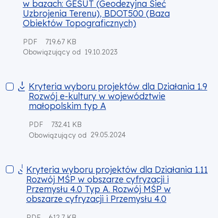
w bazach: GESUT (Geodezyjna Sieć
Uzbrojenia Terenu), BDOT500 (Baza
Obiektów Topograficznych)
PDF
719.67 KB
19.10.2023
Obowiązujący od
Kryteria wyboru projektów dla Działania 1.9 Rozwój e-kultur
Kryteria wyboru projektów dla Działania 1.9
Rozwój e-kultury w województwie
małopolskim typ A
PDF
732.41 KB
29.05.2024
Obowiązujący od
Kryteria wyboru projektów dla Działania 1.11 Rozwój MŚP w ob
Kryteria wyboru projektów dla Działania 1.11
Rozwój MŚP w obszarze cyfryzacji i
Przemysłu 4.0 Typ A. Rozwój MŚP w
obszarze cyfryzacji i Przemysłu 4.0
PDF
612.7 KB