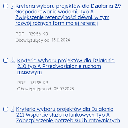
Kryteria wyboru projektów dla Działania 2.9 Gospodarowanie 
Kryteria wyboru projektów dla Działania 2.9
Gospodarowanie wodami, Typ A.
Zwiększenie retencyjności zlewni, w tym
rozwój różnych form małej retencji
PDF
929.56 KB
13.11.2024
Obowiązujący od
Kryteria wyboru projektów dla Działania 2.10 typ A Przeciw
Kryteria wyboru projektów dla Działania
2.10 typ A Przeciwdziałanie ruchom
masowym
PDF
731.95 KB
05.07.2023
Obowiązujący od
Kryteria wyboru projektów dla Działania 2.11 Wsparcie służb
Kryteria wyboru projektów dla Działania
2.11 Wsparcie służb ratunkowych Typ A
Zabezpieczenie potrzeb służb ratowniczych