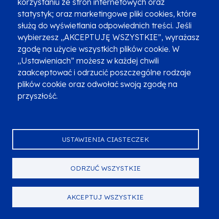
korzystaniu ze stron internetowych oraz
miejski
statystyk; oraz marketingowe pliki cookies, które
służą do wyświetlania odpowiednich treści. Jeśli
PDF
1.02 MB
wybierzesz „AKCEPTUJĘ WSZYSTKIE”, wyrażasz
22.07.2026
Poprzednie wersje
Obowiązujący od
zgodę na użycie wszystkich plików cookie. W
„Ustawieniach” możesz w każdej chwili
Kryteria wyboru projektów dla Działania 3.1 Transport miejsk
Kryteria wyboru projektów dla Działania 3.1
zaakceptować i odrzucić poszczególne rodzaje
Transport miejski –Typ B Plany
plików cookie oraz odwołać swoją zgodę na
Zrównoważonej Mobilności Miejskiej (SUMP)
przyszłość.
PDF
648.13 KB
09.10.2025
Poprzednie wersje
Obowiązujący od
USTAWIENIA CIASTECZEK
Kryteria wyboru projektów dla Działania 3.2 Transport miejski 
Kryteria wyboru projektów dla Działania
3.2 Transport miejski Typ A Transport
ODRZUĆ WSZYSTKIE
miejski
PDF
412.77 KB
AKCEPTUJ WSZYSTKIE
21.05.2024
Poprzednie wersje
Obowiązujący od