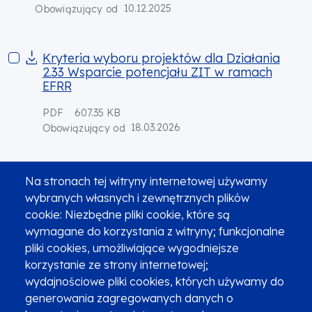
10.12.2025
Obowiązujący od
Kryteria wyboru projektów dla Działania 2.33 Wsparcie pote
Kryteria wyboru projektów dla Działania
2.33 Wsparcie potencjału ZIT w ramach
EFRR
PDF
607.35 KB
18.03.2026
Obowiązujący od
Kryteria wyboru projektów dla Działania 2.34 Wsparcie pot
Kryteria wyboru projektów dla Działania
Na stronach tej witryny internetowej używamy
2.34 Wsparcie potencjału IIT OPK w
wybranych własnych i zewnętrznych plików
ramach EFRR
cookie: Niezbędne pliki cookie, które są
wymagane do korzystania z witryny; funkcjonalne
PDF
596.5 KB
18.03.2026
Obowiązujący od
pliki cookies, umożliwiające wygodniejsze
korzystanie ze strony internetowej;
wydajnościowe pliki cookies, których używamy do
Kryteria wyboru projektów do Działania 3.1 Transport miejski –
Kryteria wyboru projektów do Działania 3.1
generowania zagregowanych danych o
Transport miejski – ZIT, Typ A Transport