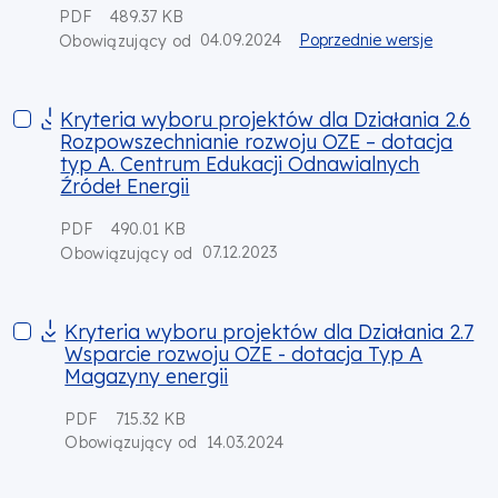
PDF
489.37 KB
04.09.2024
Poprzednie wersje
Obowiązujący od
Kryteria wyboru projektów dla Działania 2.6 Rozpowszechnian
Kryteria wyboru projektów dla Działania 2.6
Rozpowszechnianie rozwoju OZE – dotacja
typ A. Centrum Edukacji Odnawialnych
Źródeł Energii
PDF
490.01 KB
07.12.2023
Obowiązujący od
Kryteria wyboru projektów dla Działania 2.7 Wsparcie rozwoj
Kryteria wyboru projektów dla Działania 2.7
Wsparcie rozwoju OZE - dotacja Typ A
Magazyny energii
PDF
715.32 KB
14.03.2024
Obowiązujący od