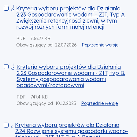
Kryteria wyboru projektów dla Działania 2.23 Gospodarowanie 
Kryteria wyboru projektów dla Działania
2.23 Gospodarowanie wodami - ZIT, Typ A.
Zwiększenie retencyjności zlewni, w tym
rozwój różnych form małej retencji
PDF
706.77 KB
22.07.2026
Poprzednie wersje
Obowiązujący od
Kryteria wyboru projektów dla Działania 2.23 Gospodarow
Kryteria wyboru projektów dla Działania
2.23 Gospodarowanie wodami - ZIT, typ B.
Systemy gospodarowania wodami
opadowymi/roztopowymi
PDF
747.4 KB
10.12.2025
Poprzednie wersje
Obowiązujący od
Kryteria wyboru projektów dla Działania 2.24 Rozwijanie sy
Kryteria wyboru projektów dla Działania
2.24 Rozwijanie systemu gospodarki wodno-