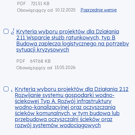
PDF
721.51 KB
10.12.2025
Poprzednie wersje
Obowiązujący od
Kryteria wyboru projektów dla Działania 2.11 Wsparcie służb
Kryteria wyboru projektów dla Działania
2.11 Wsparcie służb ratunkowych, typ B
Budowa zaplecza logistycznego na potrzeby
sytuacji kryzysowych
PDF
697.68 KB
13.05.2026
Obowiązujący od
Kryteria wyboru projektów dla Działania 2.12 Rozwijanie s
Kryteria wyboru projektów dla Działania 2.12
Rozwijanie systemu gospodarki wodno-
ściekowej Typ A. Rozwój infrastruktury
wodno-kanalizacyjnej oraz oczyszczania
ścieków komunalnych, w tym budowa lub
przebudowa oczyszczalni ścieków oraz
rozwój systemów wodociągowych