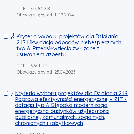
PDF
754.54 KB
11.12.2024
Obowiązujący od
Kryteria wyboru projektów dla Działania 2.17 Likwidacja odp
Kryteria wyboru projektów dla Działania
2.17 Likwidacja odpadów niebezpiecznych
typ A. Przedsięwzięcia związane z
usuwaniem azbestu
PDF
676.1 KB
23.04.2025
Obowiązujący od
Kryteria wyboru projektów dla Działania 2.19 Poprawa efekt
Kryteria wyboru projektów dla Działania 2.19
Poprawa efektywności energetycznej – ZIT -
dotacja typ A Głęboka modernizacja
energetyczna budynków użyteczności
publicznej, komunalnych, socjalnych,
chronionych i zabytkowych