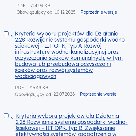
PDF
744.94 KB
10.12.2025
Poprzednie wersje
Obowiązujący od
Kryteria wyboru projektów dla Działania 2.28 Rozwijanie sy
Kryteria wyboru projektów dla Działania
2.28 Rozwijanie systemu gospodarki wodno-
ściekowej – IIT OPK, typ A Rozwój
infrastruktury wodno-kanalizacyjnej oraz
oczyszczania ścieków komunalnych, w tym
budowa lub przebudowa oczyszczalni
ścieków oraz rozwój systemów
wodociągowych
PDF
715.49 KB
22.07.2026
Poprzednie wersje
Obowiązujący od
Kryteria wyboru projektów dla Działania 2.28 Rozwijanie sy
Kryteria wyboru projektów dla Działania
2.28 Rozwijanie systemu gospodarki wodno-
ściekowej – IIT OPK, typ B. Zwiększenie
efektywności systemów zaopatrzenia w