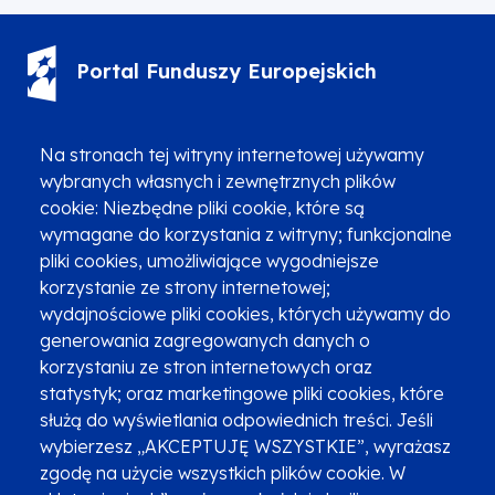
Portal Funduszy Europejskich
(12) 616 0 616
Infolinia
Na stronach tej witryny internetowej używamy
wybranych własnych i zewnętrznych plików
cookie: Niezbędne pliki cookie, które są
wymagane do korzystania z witryny; funkcjonalne
pliki cookies, umożliwiające wygodniejsze
korzystanie ze strony internetowej;
Zgłoszenia podejrzenia niezgodności z KPP i KPON
wydajnościowe pliki cookies, których używamy do
Newsletter
Fundusze SMS-em
generowania zagregowanych danych o
Najczęściej zadawane pytania
Promocja projektu
korzystaniu ze stron internetowych oraz
statystyk; oraz marketingowe pliki cookies, które
służą do wyświetlania odpowiednich treści. Jeśli
wybierzesz „AKCEPTUJĘ WSZYSTKIE”, wyrażasz
Zobacz inne programy
Poznaj Fundusze 2014-2020
zgodę na użycie wszystkich plików cookie. W