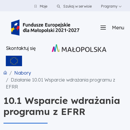
PRZEJDŹ DO TREŚCI
PRZEJDŹ DO MENU
STOPKA
Moje
Szukaj w serwisie
Programy
Menu
Skontaktuj się
Nabory
Działanie 10.01 Wsparcie wdrażania programu z
EFRR
10.1 Wsparcie wdrażania
programu z EFRR