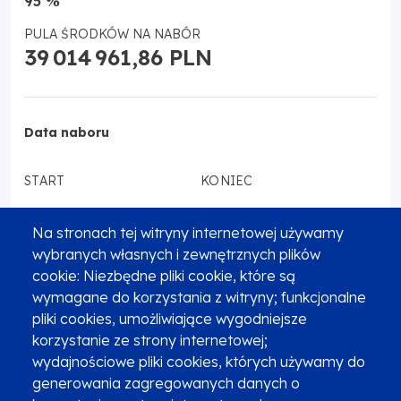
95 %
PULA ŚRODKÓW NA NABÓR
39 014 961,86 PLN
Data naboru
START
KONIEC
29.01.2024
20.03.2024
Na stronach tej witryny internetowej używamy
wybranych własnych i zewnętrznych plików
cookie: Niezbędne pliki cookie, które są
wymagane do korzystania z witryny; funkcjonalne
TERMIN ROZSTRZYGNIĘCIA
pliki cookies, umożliwiające wygodniejsze
III kwartał 2024 r.
korzystanie ze strony internetowej;
wydajnościowe pliki cookies, których używamy do
generowania zagregowanych danych o