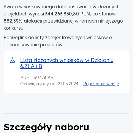
Kwota wnioskowanego dofinansowania w złożonych
projektach wynosi
344 263 830,80 PLN
,
co stanowi
882,39% alokacji
przewidzianej w ramach nin
iejs
zego
konkursu.
Poniżej link do listy zarejestrowanych wniosków o
dofinansowanie projektów.
Lista złożonych wniosków w Działaniu
6.21 A i B
PDF
507.78 KB
21.03.2024
Poprzednie wersje
Obowiązujący od
Szczegóły naboru