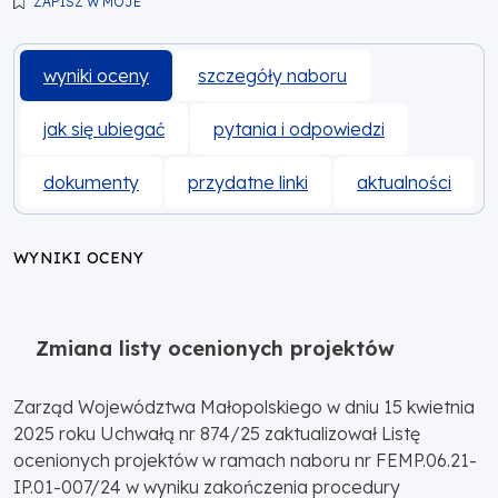
ZAPISZ W MOJE
wyniki oceny
szczegóły naboru
jak się ubiegać
pytania i odpowiedzi
dokumenty
przydatne linki
aktualności
WYNIKI OCENY
Zmiana listy ocenionych projektów
Zarząd Województwa Małopolskiego w dniu 15 kwietnia
2025 roku Uchwałą nr 874/25 zaktualizował Listę
ocenionych projektów w ramach naboru nr FEMP.06.21-
IP.01-007/24 w wyniku zakończenia procedury