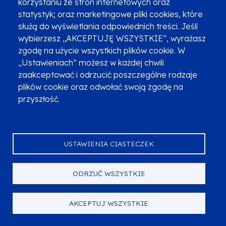
korzystaniu ze stron internetowych oraz
statystyk; oraz marketingowe pliki cookies, które
INSTYTUCJA PRZYJMUJĄCA WNIOSKI O
służą do wyświetlania odpowiednich treści. Jeśli
DOFINANSOWANIE
wybierzesz „AKCEPTUJĘ WSZYSTKIE”, wyrażasz
zgodę na użycie wszystkich plików cookie. W
Małopolskie Centrum Przedsiębiorczości
„Ustawieniach” możesz w każdej chwili
ul. Armii Krajowej 16
zaakceptować i odrzucić poszczególne rodzaje
30-150
Kraków
plików cookie oraz odwołać swoją zgodę na
przyszłość.
Kontakt do organizatora naboru:
Referat Informacji i Analiz
12 37-69-195, 451 071 302, 451 071 303
USTAWIENIA CIASTECZEK
info@mcp.malopolska.pl
ODRZUĆ WSZYSTKIE
GDZIE SZUKAĆ INFORMACJI?
AKCEPTUJ WSZYSTKIE
Główny Punkt Informacyjny Funduszy Europejskich w