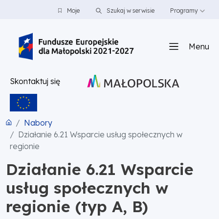
PRZEJDŹ DO TREŚCI
PRZEJDŹ DO MENU
STOPKA
Moje
Szukaj w serwisie
Programy
Menu
Skontaktuj się
Nabory
Działanie 6.21 Wsparcie usług społecznych w
regionie
Działanie 6.21 Wsparcie
usług społecznych w
regionie (typ A, B)