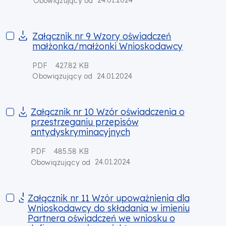
24.01.2024
Obowiązujący od
Załącznik nr 9 Wzory oświadczeń małżonka/małżonki Wnio
Załącznik nr 9 Wzory oświadczeń
małżonka/małżonki Wnioskodawcy
PDF
427.82 KB
24.01.2024
Obowiązujący od
Załącznik nr 10 Wzór oświadczenia o przestrzeganiu przepis
Załącznik nr 10 Wzór oświadczenia o
przestrzeganiu przepisów
antydyskryminacyjnych
PDF
485.58 KB
24.01.2024
Obowiązujący od
Załącznik nr 11 Wzór upoważnienia dla Wnioskodawcy do skł
Załącznik nr 11 Wzór upoważnienia dla
Wnioskodawcy do składania w imieniu
Partnera oświadczeń we wniosku o