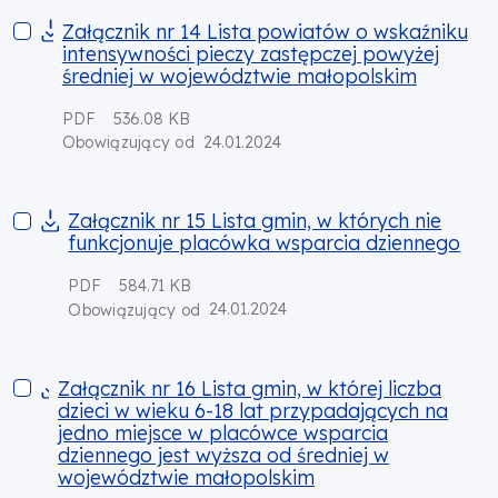
Załącznik nr 14 Lista powiatów o wskaźniku intensywności pi
Załącznik nr 14 Lista powiatów o wskaźniku
intensywności pieczy zastępczej powyżej
średniej w województwie małopolskim
PDF
536.08 KB
24.01.2024
Obowiązujący od
Załącznik nr 15 Lista gmin, w których nie funkcjonuje placów
Załącznik nr 15 Lista gmin, w których nie
funkcjonuje placówka wsparcia dziennego
PDF
584.71 KB
24.01.2024
Obowiązujący od
Załącznik nr 16 Lista gmin, w której liczba dzieci w wieku 6
Załącznik nr 16 Lista gmin, w której liczba
dzieci w wieku 6-18 lat przypadających na
jedno miejsce w placówce wsparcia
dziennego jest wyższa od średniej w
województwie małopolskim