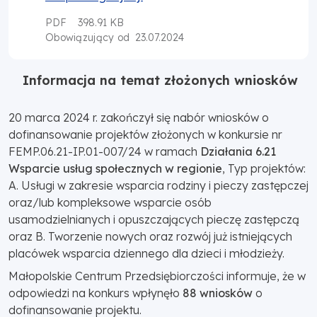
PDF
398.91 KB
23.07.2024
Obowiązujący od
Informacja na temat złożonych wniosków
20 marca 2024 r. zakończył się nabór wniosków o
dofinansowanie projektów złożonych w konkursie nr
FEMP.06.21-IP.01-007/24
w
ramach
Działania 6.21
Wsparcie usług społecznych w regionie
, Typ projektów:
A. Usługi w zakresie wsparcia rodziny i pieczy zastępczej
oraz/lub kompleksowe wsparcie osób
usamodzielnianych i opuszczających pieczę zastępczą
oraz B. Tworzenie nowych oraz rozwój już istniejących
placówek wsparcia dziennego dla dzieci i młodzieży.
Małopolskie Centrum Przedsiębiorczości informuje, że w
odpowiedzi na konkurs
w
płynęło
88 wniosków
o
dofinansowanie projektu.