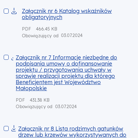
Załącznik nr 6 Katalog wskaźników obligatoryjnych
Załącznik nr 6 Katalog wskaźników
obligatoryjnych
PDF
466.45 KB
03.07.2024
Obowiązujący od
Załącznik nr 7 Informacje niezbędne do podpisania umowy o 
Załącznik nr 7 Informacje niezbędne do
podpisania umowy o dofinansowanie
projektu / przygotowania uchwały w
sprawie realizacji projektu dla którego
Beneficjentem jest Województwo
Małopolskie
PDF
431.38 KB
03.07.2024
Obowiązujący od
Załącznik nr 8 Lista rodzimych gatunków drzew lub krzewów
Załącznik nr 8 Lista rodzimych gatunków
drzew lub krzewów wykorzystywanych do