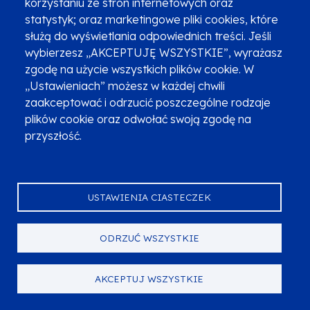
korzystaniu ze stron internetowych oraz
Data naboru
statystyk; oraz marketingowe pliki cookies, które
służą do wyświetlania odpowiednich treści. Jeśli
START
KONIEC
wybierzesz „AKCEPTUJĘ WSZYSTKIE”, wyrażasz
zgodę na użycie wszystkich plików cookie. W
04.07.2024
30.09.2024
„Ustawieniach” możesz w każdej chwili
zaakceptować i odrzucić poszczególne rodzaje
plików cookie oraz odwołać swoją zgodę na
TERMIN ROZSTRZYGNIĘCIA
przyszłość.
Luty 2025 r.
USTAWIENIA CIASTECZEK
ODRZUĆ WSZYSTKIE
ORGANIZATOR NABORU
Urząd Marszałkowski Województwa Małopolskiego,
AKCEPTUJ WSZYSTKIE
Departament Funduszy Europejskich