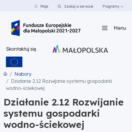
PRZEJDŹ DO TREŚCI
PRZEJDŹ DO MENU
STOPKA
Moje
Szukaj w serwisie
Programy
Menu
Skontaktuj się
Nabory
Działanie 2.12 Rozwijanie systemu gospodarki
wodno-ściekowej
Działanie 2.12 Rozwijanie
systemu gospodarki
wodno-ściekowej