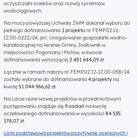
oczyszczalni ścieków oraz rozwój systemów
wodociągowych.
Na mocy powyższej Uchwały ZWM dokonał wyboru do
pełnego dofinansowania
1 projektu
nr FEMP.02.12-
IZ.00-0222/24, pn.: Uregulowanie gospodarki wodno-
kanalizacyjnej na terenie Gminy Jodłownik w
miejscowości Pogorzany i Mstów, w kwocie
dofinansowania wynoszącej
2 451 644,09 zł
.
Łącznie w ramach naboru nr FEMP.02.12-IZ.00-058/24
zostały wybrane do dofinansowania
4 projekty
na
kwotę
51 044 966,62 zł
.
Na Liście rezerwowej projektów w przedmiotowym
postępowaniu znajduje się
9 zadań
na kwotę
oczekiwanego dofinansowania w wysokości
84 535
178,07 zł
.
Lista podstawowa projektów pozytywnie ocenionych i