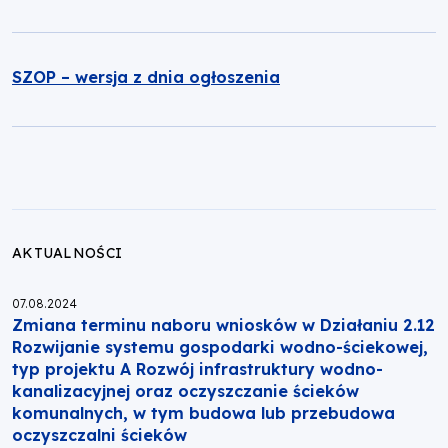
SZOP – wersja z dnia ogłoszenia
AKTUALNOŚCI
Opublikowano:
07.08.2024
Zmiana terminu naboru wniosków w Działaniu 2.12
Rozwijanie systemu gospodarki wodno-ściekowej,
typ projektu A Rozwój infrastruktury wodno-
kanalizacyjnej oraz oczyszczanie ścieków
komunalnych, w tym budowa lub przebudowa
oczyszczalni ścieków