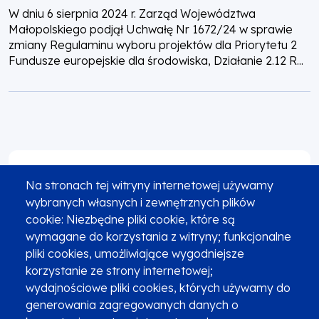
W dniu 6 sierpnia 2024 r. Zarząd Województwa
Małopolskiego podjął Uchwałę Nr 1672/24 w sprawie
zmiany Regulaminu wyboru projektów dla Priorytetu 2
Fundusze europejskie dla środowiska, Działanie 2.12 R...
Finanse
Na stronach tej witryny internetowej używamy
MAKSYMALNY PROCENT DOFINANSOWANIA
wybranych własnych i zewnętrznych plików
85%
cookie: Niezbędne pliki cookie, które są
wymagane do korzystania z witryny; funkcjonalne
PULA ŚRODKÓW NA NABÓR
pliki cookies, umożliwiające wygodniejsze
32 108 480,22 zł
korzystanie ze strony internetowej;
wydajnościowe pliki cookies, których używamy do
generowania zagregowanych danych o