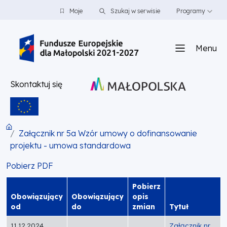
PRZEJDŹ DO TREŚCI
PRZEJDŹ DO MENU
STOPKA
Moje
Szukaj w serwisie
Programy
Menu
Skontaktuj się
Załącznik nr 5a Wzór umowy o dofinansowanie
projektu - umowa standardowa
Pobierz PDF
Pobierz
Obowiązujący
Obowiązujący
opis
od
do
zmian
Tytuł
11.12.2024
Załącznik nr