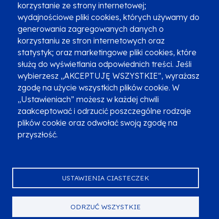
korzystanie ze strony internetowej;
Zgłoszenia podejrzenia niezgodności z KPP i KPON
wydajnościowe pliki cookies, których używamy do
Newsletter
Fundusze SMS-em
generowania zagregowanych danych o
Najczęściej zadawane pytania
Promocja projektu
korzystaniu ze stron internetowych oraz
statystyk; oraz marketingowe pliki cookies, które
służą do wyświetlania odpowiednich treści. Jeśli
wybierzesz „AKCEPTUJĘ WSZYSTKIE”, wyrażasz
Zobacz inne programy
Poznaj Fundusze 2014-2020
zgodę na użycie wszystkich plików cookie. W
„Ustawieniach” możesz w każdej chwili
Deklaracja dostępności
Polityka prywatności
zaakceptować i odrzucić poszczególne rodzaje
Przetwarzanie danych osobowych
Zgłoś błąd
Mapa strony
plików cookie oraz odwołać swoją zgodę na
przyszłość.
Oznaczenie projektu
USTAWIENIA CIASTECZEK
ODRZUĆ WSZYSTKIE
Serwis dofinansowany przez Unię Europejską z programu Fundusze
Europejskie dla Małopolski na lata 2021-2027.