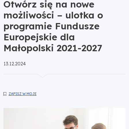
Otwórz się na nowe
możliwości – ulotka o
programie Fundusze
Europejskie dla
Małopolski 2021-2027
Opublikowano:
13.12.2024
ZAPISZ W MOJE