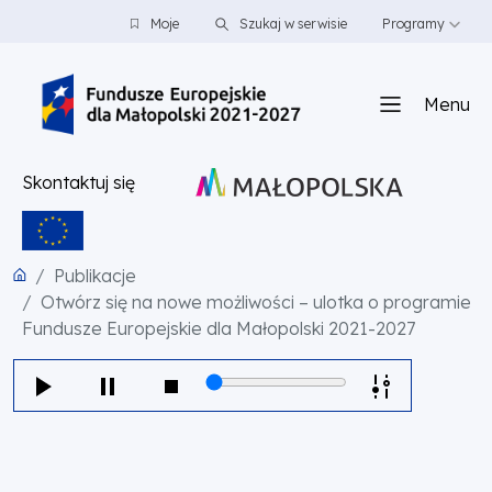
PRZEJDŹ DO TREŚCI
PRZEJDŹ DO MENU
STOPKA
Moje
Szukaj w serwisie
Programy
Menu
Skontaktuj się
Publikacje
Otwórz się na nowe możliwości – ulotka o programie
Fundusze Europejskie dla Małopolski 2021-2027