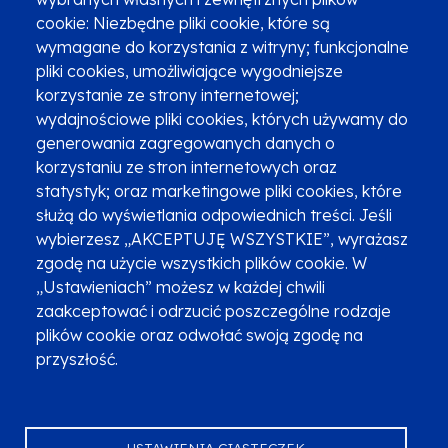
cookie: Niezbędne pliki cookie, które są
wymagane do korzystania z witryny; funkcjonalne
pliki cookies, umożliwiające wygodniejsze
korzystanie ze strony internetowej;
Zgłoszenia podejrzenia niezgodności z KPP i KPON
wydajnościowe pliki cookies, których używamy do
Newsletter
Fundusze SMS-em
generowania zagregowanych danych o
Najczęściej zadawane pytania
Promocja projektu
korzystaniu ze stron internetowych oraz
statystyk; oraz marketingowe pliki cookies, które
służą do wyświetlania odpowiednich treści. Jeśli
wybierzesz „AKCEPTUJĘ WSZYSTKIE”, wyrażasz
Zobacz inne programy
Poznaj Fundusze 2014-2020
zgodę na użycie wszystkich plików cookie. W
„Ustawieniach” możesz w każdej chwili
Deklaracja dostępności
Polityka prywatności
zaakceptować i odrzucić poszczególne rodzaje
Przetwarzanie danych osobowych
Zgłoś błąd
Mapa strony
plików cookie oraz odwołać swoją zgodę na
przyszłość.
Oznaczenie projektu
USTAWIENIA CIASTECZEK