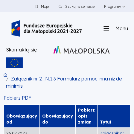
PRZEJDŹ DO TREŚCI
PRZEJDŹ DO MENU
STOPKA
Moje
Szukaj w serwisie
Programy
Menu
Skontaktuj się
Załącznik nr 2_N.1.3 Formularz pomoc inna niż de
minimis
Pobierz PDF
Pobierz
Obowiązujący
Obowiązujący
opis
od
do
zmian
Tytuł
26.07.2023
Załącznik nr