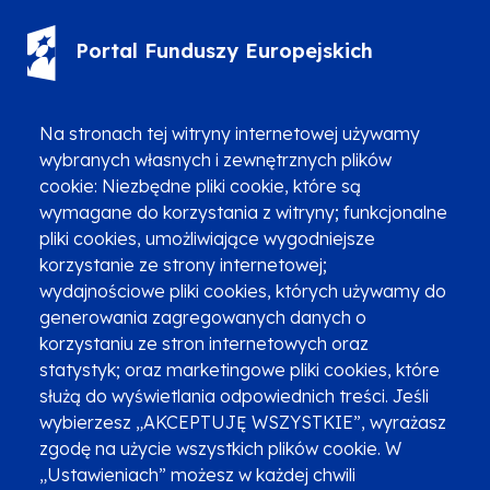
Portal Funduszy Europejskich
(12) 616 0 616
Infolinia
Na stronach tej witryny internetowej używamy
wybranych własnych i zewnętrznych plików
cookie: Niezbędne pliki cookie, które są
wymagane do korzystania z witryny; funkcjonalne
pliki cookies, umożliwiające wygodniejsze
korzystanie ze strony internetowej;
Zgłoszenia podejrzenia niezgodności z KPP i KPON
wydajnościowe pliki cookies, których używamy do
Newsletter
Fundusze SMS-em
generowania zagregowanych danych o
Najczęściej zadawane pytania
Promocja projektu
korzystaniu ze stron internetowych oraz
statystyk; oraz marketingowe pliki cookies, które
służą do wyświetlania odpowiednich treści. Jeśli
wybierzesz „AKCEPTUJĘ WSZYSTKIE”, wyrażasz
Zobacz inne programy
Poznaj Fundusze 2014-2020
zgodę na użycie wszystkich plików cookie. W
„Ustawieniach” możesz w każdej chwili
Deklaracja dostępności
Polityka prywatności