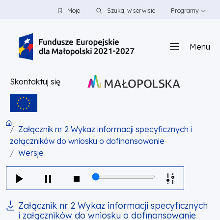
PRZEJDŹ DO TREŚCI
PRZEJDŹ DO MENU
STOPKA
Moje
Szukaj w serwisie
Programy
Menu
Skontaktuj się
Załącznik nr 2 Wykaz informacji specyficznych i
załączników do wniosku o dofinansowanie
Wersje
Załącznik nr 2 Wykaz informacji specyficznych
i załączników do wniosku o dofinansowanie