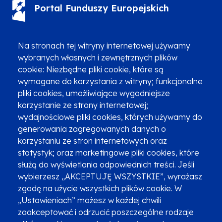
Portal Funduszy Europejskich
(12) 616 0 616
Infolinia
Na stronach tej witryny internetowej używamy
wybranych własnych i zewnętrznych plików
cookie: Niezbędne pliki cookie, które są
wymagane do korzystania z witryny; funkcjonalne
pliki cookies, umożliwiające wygodniejsze
Zgłoszenia podejrzenia niezgodności z KPP i KPON
korzystanie ze strony internetowej;
wydajnościowe pliki cookies, których używamy do
Newsletter
Fundusze SMS-em
generowania zagregowanych danych o
Najczęściej zadawane pytania
Promocja projektu
korzystaniu ze stron internetowych oraz
statystyk; oraz marketingowe pliki cookies, które
służą do wyświetlania odpowiednich treści. Jeśli
wybierzesz „AKCEPTUJĘ WSZYSTKIE”, wyrażasz
Zobacz inne programy
Poznaj Fundusze 2014-2020
zgodę na użycie wszystkich plików cookie. W
„Ustawieniach” możesz w każdej chwili
Deklaracja dostępności
Polityka prywatności
zaakceptować i odrzucić poszczególne rodzaje
Przetwarzanie danych osobowych
Zgłoś błąd
Mapa strony