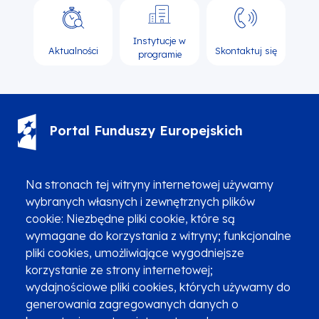
Instytucje w
Aktualności
Skontaktuj się
programie
Portal Funduszy Europejskich
(12) 616 0 616
Infolinia
Na stronach tej witryny internetowej używamy
wybranych własnych i zewnętrznych plików
cookie: Niezbędne pliki cookie, które są
wymagane do korzystania z witryny; funkcjonalne
pliki cookies, umożliwiające wygodniejsze
korzystanie ze strony internetowej;
Zgłoszenia podejrzenia niezgodności z KPP i KPON
wydajnościowe pliki cookies, których używamy do
Newsletter
Fundusze SMS-em
generowania zagregowanych danych o
Najczęściej zadawane pytania
Promocja projektu