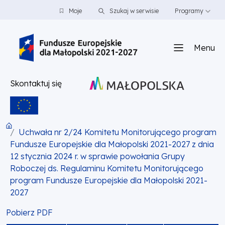
PRZEJDŹ DO TREŚCI
PRZEJDŹ DO MENU
STOPKA
Moje
Szukaj w serwisie
Programy
Menu
Skontaktuj się
Uchwała nr 2/24 Komitetu Monitorującego program
Fundusze Europejskie dla Małopolski 2021-2027 z dnia
12 stycznia 2024 r. w sprawie powołania Grupy
Roboczej ds. Regulaminu Komitetu Monitorującego
program Fundusze Europejskie dla Małopolski 2021-
2027
Pobierz PDF