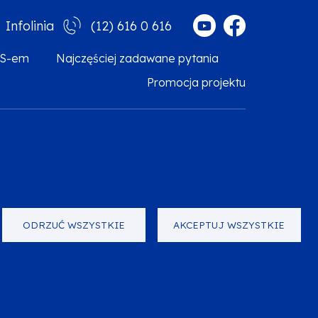
(12) 616 0 616
Infolinia
MS-em
Najczęściej zadawane pytania
Promocja projektu
arzanie danych osobowych
Zgłoś błąd
Mapa strony
ODRZUĆ WSZYSTKIE
AKCEPTUJ WSZYSTKIE