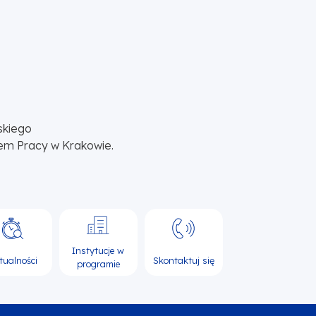
skiego
em Pracy w Krakowie.
Instytucje w
tualności
Skontaktuj się
programie