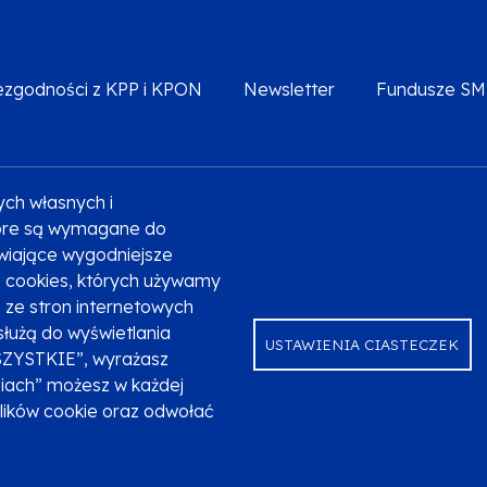
iezgodności z KPP i KPON
Newsletter
Fundusze S
ych własnych i
Deklaracja dostępności
Polityka prywatności
Przetw
które są wymagane do
liwiające wygodniejsze
ki cookies, których używamy
ze stron internetowych
służą do wyświetlania
USTAWIENIA CIASTECZEK
SZYSTKIE”, wyrażasz
niach” możesz w każdej
plików cookie oraz odwołać
ndusze Europejskie dla Małopolski na lata 2021-2027.