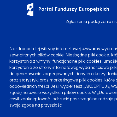
Portal Funduszy Europejskich
Zgłoszenia podejrzenia n
Na stronach tej witryny internetowej używamy wybran
Zobacz inne programy
Poznaj Fundusze 2014-2020
zewnętrznych plików cookie: Niezbędne pliki cookie, 
korzystania z witryny; funkcjonalne pliki cookies, umoż
korzystanie ze strony internetowej; wydajnościowe pli
do generowania zagregowanych danych o korzystaniu 
Oznaczenie projektu
oraz statystyk; oraz marketingowe pliki cookies, które 
odpowiednich treści. Jeśli wybierzesz „AKCEPTUJĘ W
zgodę na użycie wszystkich plików cookie. W „Ustawie
chwili zaakceptować i odrzucić poszczególne rodzaje 
swoją zgodę na przyszłość.
Serwis dofinansowany przez Unię Europejską z programu Fu
© Urząd Marszałkowski Województwa Małopolskiego 2023