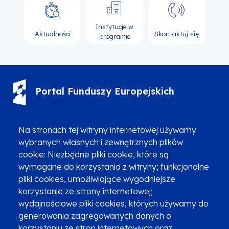
Instytucje w
Aktualności
Skontaktuj się
programie
Portal Funduszy Europejskich
(12) 616 0 616
Infolinia
Na stronach tej witryny internetowej używamy
wybranych własnych i zewnętrznych plików
cookie: Niezbędne pliki cookie, które są
wymagane do korzystania z witryny; funkcjonalne
pliki cookies, umożliwiające wygodniejsze
korzystanie ze strony internetowej;
Zgłoszenia podejrzenia niezgodności z KPP i KPON
wydajnościowe pliki cookies, których używamy do
Newsletter
Fundusze SMS-em
generowania zagregowanych danych o
Najczęściej zadawane pytania
Promocja projektu
korzystaniu ze stron internetowych oraz