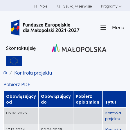
PRZEJDŹ DO TREŚCI
PRZEJDŹ DO MENU
STOPKA
Moje
Szukaj w serwisie
Programy
Menu
Skontaktuj się
Kontrola projektu
Pobierz PDF
Obowiązujący
Obowiązujący
Pobierz
od
do
opis zmian
Tytuł
03.06.2025
Kontrola
projektu
17.12.2024
02.06.2025
Kontrola