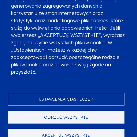
Newsletter
Fundusze SMS-em
generowania zagregowanych danych o
Najczęściej zadawane pytania
Promocja projektu
korzystaniu ze stron internetowych oraz
statystyk; oraz marketingowe pliki cookies, które
służą do wyświetlania odpowiednich treści. Jeśli
wybierzesz „AKCEPTUJĘ WSZYSTKIE”, wyrażasz
Zobacz inne programy
Poznaj Fundusze 2014-2020
zgodę na użycie wszystkich plików cookie. W
„Ustawieniach” możesz w każdej chwili
Deklaracja dostępności
Polityka prywatności
zaakceptować i odrzucić poszczególne rodzaje
Przetwarzanie danych osobowych
Zgłoś błąd
Mapa strony
plików cookie oraz odwołać swoją zgodę na
przyszłość.
Oznaczenie projektu
USTAWIENIA CIASTECZEK
ODRZUĆ WSZYSTKIE
Serwis dofinansowany przez Unię Europejską z programu Fundusze
Europejskie dla Małopolski na lata 2021-2027.
© Urząd Marszałkowski Województwa Małopolskiego 2023
AKCEPTUJ WSZYSTKIE