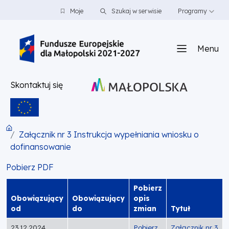
PRZEJDŹ DO TREŚCI
PRZEJDŹ DO MENU
STOPKA
Moje
Szukaj w serwisie
Programy
Menu
Skontaktuj się
Załącznik nr 3 Instrukcja wypełniania wniosku o
dofinansowanie
Pobierz PDF
Pobierz
Obowiązujący
Obowiązujący
opis
od
do
zmian
Tytuł
23.12.2024
Pobierz
Załącznik nr 3