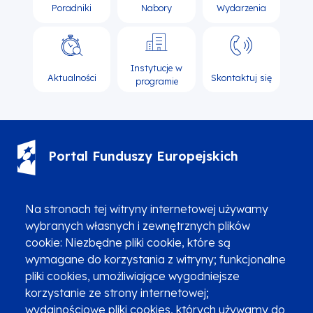
Poradniki
Nabory
Wydarzenia
Instytucje w
Aktualności
Skontaktuj się
programie
Portal Funduszy Europejskich
(12) 616 0 616
Infolinia
Na stronach tej witryny internetowej używamy
wybranych własnych i zewnętrznych plików
cookie: Niezbędne pliki cookie, które są
wymagane do korzystania z witryny; funkcjonalne
pliki cookies, umożliwiające wygodniejsze
korzystanie ze strony internetowej;
Zgłoszenia podejrzenia niezgodności z KPP i KPON
wydajnościowe pliki cookies, których używamy do