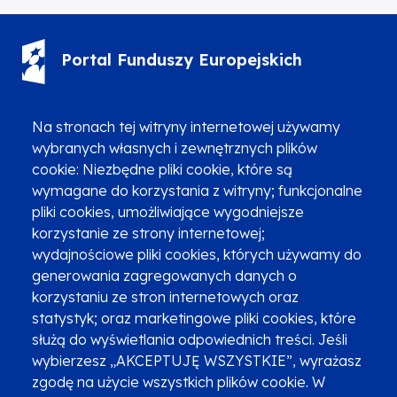
Portal Funduszy Europejskich
(12) 616 0 616
Infolinia
Na stronach tej witryny internetowej używamy
wybranych własnych i zewnętrznych plików
cookie: Niezbędne pliki cookie, które są
wymagane do korzystania z witryny; funkcjonalne
pliki cookies, umożliwiające wygodniejsze
korzystanie ze strony internetowej;
Zgłoszenia podejrzenia niezgodności z KPP i KPON
wydajnościowe pliki cookies, których używamy do
Newsletter
Fundusze SMS-em
generowania zagregowanych danych o
Najczęściej zadawane pytania
Promocja projektu
korzystaniu ze stron internetowych oraz
statystyk; oraz marketingowe pliki cookies, które
służą do wyświetlania odpowiednich treści. Jeśli
wybierzesz „AKCEPTUJĘ WSZYSTKIE”, wyrażasz
Zobacz inne programy
Poznaj Fundusze 2014-2020
zgodę na użycie wszystkich plików cookie. W