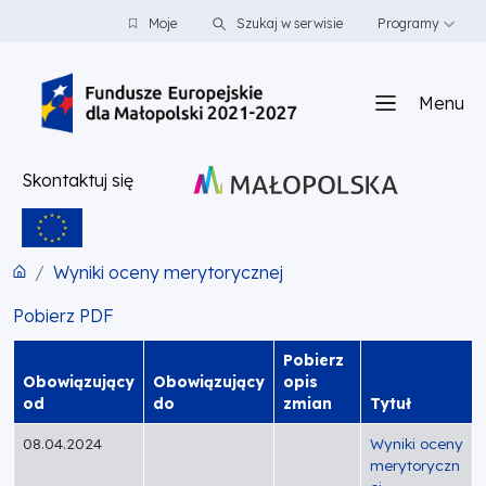
PRZEJDŹ DO TREŚCI
PRZEJDŹ DO MENU
STOPKA
Moje
Szukaj w serwisie
Programy
Menu
Skontaktuj się
Wyniki oceny merytorycznej
Pobierz PDF
Pobierz
Obowiązujący
Obowiązujący
opis
od
do
zmian
Tytuł
08.04.2024
Wyniki oceny
merytoryczn