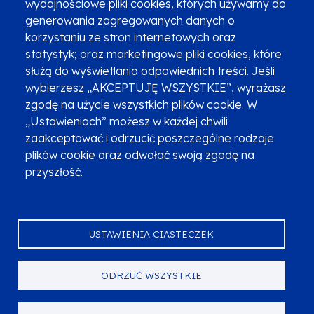
wydajnościowe pliki cookies, których używamy do
Newsletter
Fundusze SMS-em
generowania zagregowanych danych o
Najczęściej zadawane pytania
Promocja projektu
korzystaniu ze stron internetowych oraz
statystyk; oraz marketingowe pliki cookies, które
służą do wyświetlania odpowiednich treści. Jeśli
wybierzesz „AKCEPTUJĘ WSZYSTKIE”, wyrażasz
Zobacz inne programy
Poznaj Fundusze 2014-2020
zgodę na użycie wszystkich plików cookie. W
„Ustawieniach” możesz w każdej chwili
Deklaracja dostępności
Polityka prywatności
zaakceptować i odrzucić poszczególne rodzaje
Przetwarzanie danych osobowych
Zgłoś błąd
Mapa strony
plików cookie oraz odwołać swoją zgodę na
przyszłość.
Oznaczenie projektu
USTAWIENIA CIASTECZEK
ODRZUĆ WSZYSTKIE
Serwis dofinansowany przez Unię Europejską z programu Fundusze
Europejskie dla Małopolski na lata 2021-2027.
© Urząd Marszałkowski Województwa Małopolskiego 2023