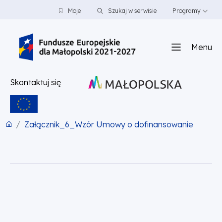
PRZEJDŹ DO TREŚCI
PRZEJDŹ DO MENU
STOPKA
Moje
Szukaj w serwisie
Programy
Menu
Skontaktuj się
Załącznik_6_Wzór Umowy o dofinansowanie