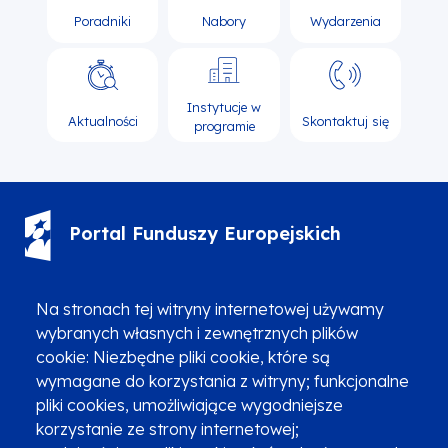
Poradniki
Nabory
Wydarzenia
Instytucje w
Aktualności
Skontaktuj się
programie
Portal Funduszy Europejskich
(12) 616 0 616
Infolinia
Na stronach tej witryny internetowej używamy
wybranych własnych i zewnętrznych plików
cookie: Niezbędne pliki cookie, które są
wymagane do korzystania z witryny; funkcjonalne
pliki cookies, umożliwiające wygodniejsze
korzystanie ze strony internetowej;
Zgłoszenia podejrzenia niezgodności z KPP i KPON