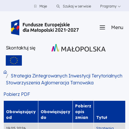
PRZEJDŹ DO TREŚCI
PRZEJDŹ DO MENU
STOPKA
Moje
Szukaj w serwisie
Programy
Menu
Skontaktuj się
Strategia Zintegrowanych Inwestycji Terytorialnych
Stowarzyszenia Aglomeracja Tarnowska
Pobierz PDF
Pobierz
Obowiązujący
Obowiązujący
opis
od
do
zmian
Tytuł
19.05.2026
Strategia