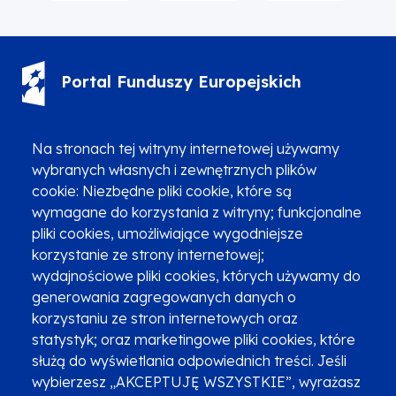
Portal Funduszy Europejskich
(12) 616 0 616
Infolinia
Na stronach tej witryny internetowej używamy
wybranych własnych i zewnętrznych plików
cookie: Niezbędne pliki cookie, które są
wymagane do korzystania z witryny; funkcjonalne
pliki cookies, umożliwiające wygodniejsze
korzystanie ze strony internetowej;
Zgłoszenia podejrzenia niezgodności z KPP i KPON
wydajnościowe pliki cookies, których używamy do
Newsletter
Fundusze SMS-em
generowania zagregowanych danych o
Najczęściej zadawane pytania
Promocja projektu
korzystaniu ze stron internetowych oraz
statystyk; oraz marketingowe pliki cookies, które
służą do wyświetlania odpowiednich treści. Jeśli
wybierzesz „AKCEPTUJĘ WSZYSTKIE”, wyrażasz