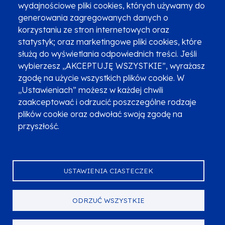
wydajnościowe pliki cookies, których używamy do
Newsletter
Fundusze SMS-em
generowania zagregowanych danych o
Najczęściej zadawane pytania
Promocja projektu
korzystaniu ze stron internetowych oraz
statystyk; oraz marketingowe pliki cookies, które
służą do wyświetlania odpowiednich treści. Jeśli
wybierzesz „AKCEPTUJĘ WSZYSTKIE”, wyrażasz
Zobacz inne programy
Poznaj Fundusze 2014-2020
zgodę na użycie wszystkich plików cookie. W
„Ustawieniach” możesz w każdej chwili
Deklaracja dostępności
Polityka prywatności
zaakceptować i odrzucić poszczególne rodzaje
Przetwarzanie danych osobowych
Zgłoś błąd
Mapa strony
plików cookie oraz odwołać swoją zgodę na
przyszłość.
Oznaczenie projektu
USTAWIENIA CIASTECZEK
ODRZUĆ WSZYSTKIE
Serwis dofinansowany przez Unię Europejską z programu Fundusze
Europejskie dla Małopolski na lata 2021-2027.
© Urząd Marszałkowski Województwa Małopolskiego 2023