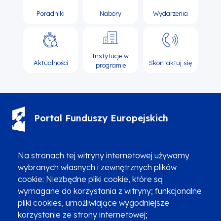
Poradniki
Nabory
Wydarzenia
Instytucje w
Aktualności
Skontaktuj się
programie
Portal Funduszy Europejskich
(12) 616 0 616
Infolinia
Na stronach tej witryny internetowej używamy
wybranych własnych i zewnętrznych plików
cookie: Niezbędne pliki cookie, które są
wymagane do korzystania z witryny; funkcjonalne
pliki cookies, umożliwiające wygodniejsze
korzystanie ze strony internetowej;
Zgłoszenia podejrzenia niezgodności z KPP i KPON