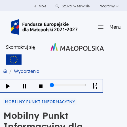
PRZEJDŹ DO TREŚCI
PRZEJDŹ DO MENU
STOPKA
Moje
Szukaj w serwisie
Programy
Menu
Skontaktuj się
Wydarzenia
MOBILNY PUNKT INFORMACYJNY
Mobilny Punkt
Informacyjny dla