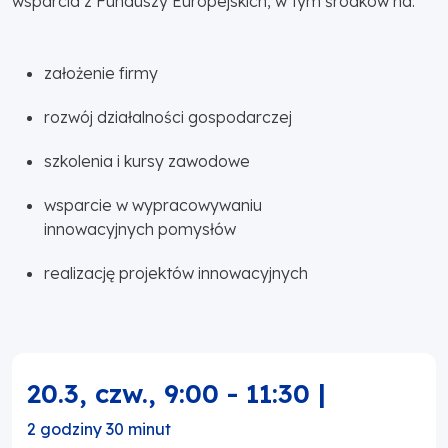
wsparcia z Funduszy Europejskich, w tym środków na:
założenie firmy
rozwój działalności gospodarczej
szkolenia i kursy zawodowe
wsparcie w wypracowywaniu
innowacyjnych pomysłów
realizację projektów innowacyjnych
20.3, czw.
,
9:00
-
11:30
|
2 godziny 30 minut