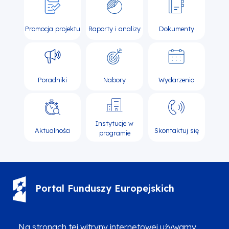
Promocja projektu
Raporty i analizy
Dokumenty
Poradniki
Nabory
Wydarzenia
Instytucje w
Aktualności
Skontaktuj się
programie
Portal Funduszy Europejskich
(12) 616 0 616
Infolinia
Na stronach tej witryny internetowej używamy