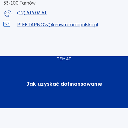
33-100
Tarnów
(12) 616 03 61
PIFE.TARNOW@umwm.malopolska.pl
TEMAT
Jak uzyskać dofinansowanie