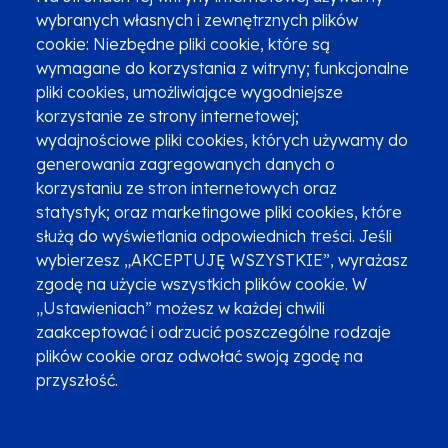
wybranych własnych i zewnętrznych plików
cookie: Niezbędne pliki cookie, które są
wymagane do korzystania z witryny; funkcjonalne
pliki cookies, umożliwiające wygodniejsze
Zgłoszenia podejrzenia niezgodności z KPP i KPON
korzystanie ze strony internetowej;
wydajnościowe pliki cookies, których używamy do
Newsletter
Fundusze SMS-em
generowania zagregowanych danych o
Najczęściej zadawane pytania
Promocja projektu
korzystaniu ze stron internetowych oraz
statystyk; oraz marketingowe pliki cookies, które
służą do wyświetlania odpowiednich treści. Jeśli
wybierzesz „AKCEPTUJĘ WSZYSTKIE”, wyrażasz
Zobacz inne programy
Poznaj Fundusze 2014-2020
zgodę na użycie wszystkich plików cookie. W
„Ustawieniach” możesz w każdej chwili
Deklaracja dostępności
Polityka prywatności
zaakceptować i odrzucić poszczególne rodzaje
Przetwarzanie danych osobowych
Zgłoś błąd
Mapa strony
plików cookie oraz odwołać swoją zgodę na
przyszłość.
Oznaczenie projektu