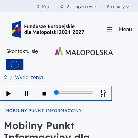
PRZEJDŹ DO TREŚCI
PRZEJDŹ DO MENU
STOPKA
Moje
Szukaj w serwisie
Programy
Menu
Skontaktuj się
Wydarzenia
MOBILNY PUNKT INFORMACYJNY
Mobilny Punkt
Informacyjny dla