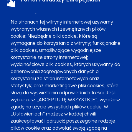
(12) 616 0 616
Infolinia
Na stronach tej witryny internetowej używamy
wybranych własnych i zewnętrznych plików
cookie: Niezbędne pliki cookie, które są
wymagane do korzystania z witryny; funkcjonalne
pliki cookies, umożliwiające wygodniejsze
Zgłoszenia podejrzenia niezgodności z KPP i KPON
korzystanie ze strony internetowej;
wydajnościowe pliki cookies, których używamy do
Newsletter
Fundusze SMS-em
generowania zagregowanych danych o
Najczęściej zadawane pytania
Promocja projektu
korzystaniu ze stron internetowych oraz
statystyk; oraz marketingowe pliki cookies, które
służą do wyświetlania odpowiednich treści. Jeśli
wybierzesz „AKCEPTUJĘ WSZYSTKIE”, wyrażasz
Zobacz inne programy
Poznaj Fundusze 2014-2020
zgodę na użycie wszystkich plików cookie. W
„Ustawieniach” możesz w każdej chwili
Deklaracja dostępności
Polityka prywatności
zaakceptować i odrzucić poszczególne rodzaje
Przetwarzanie danych osobowych
Zgłoś błąd
Mapa strony
plików cookie oraz odwołać swoją zgodę na