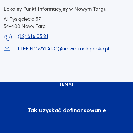
Lokalny Punkt Informacyjny w Nowym Targu
Al. Tysiąclecia 37
34-400
Nowy Targ
(12) 616 03 81
PIFE.NOWY.TARG@umwm.malopolska.pl
TEMAT
Jak uzyskać dofinansowanie