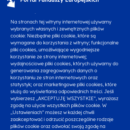
(12) 616 0 616
Infolinia
Na stronach tej witryny internetowej używamy
wybranych własnych i zewnętrznych plików
cookie: Niezbędne pliki cookie, które są
wymagane do korzystania z witryny; funkcjonalne
pliki cookies, umożliwiające wygodniejsze
Zgłoszenia podejrzenia niezgodności z KPP i KPON
korzystanie ze strony internetowej;
wydajnościowe pliki cookies, których używamy do
Newsletter
Fundusze SMS-em
generowania zagregowanych danych o
Najczęściej zadawane pytania
Promocja projektu
korzystaniu ze stron internetowych oraz
statystyk; oraz marketingowe pliki cookies, które
służą do wyświetlania odpowiednich treści. Jeśli
wybierzesz „AKCEPTUJĘ WSZYSTKIE”, wyrażasz
Zobacz inne programy
Poznaj Fundusze 2014-2020
zgodę na użycie wszystkich plików cookie. W
„Ustawieniach” możesz w każdej chwili
Deklaracja dostępności
Polityka prywatności
zaakceptować i odrzucić poszczególne rodzaje
Przetwarzanie danych osobowych
Zgłoś błąd
Mapa strony
plików cookie oraz odwołać swoją zgodę na