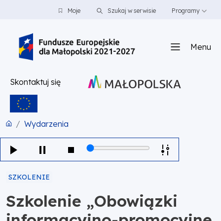
PRZEJDŹ DO TREŚCI
PRZEJDŹ DO MENU
STOPKA
Moje
Szukaj w serwisie
Programy
Menu
Skontaktuj się
Wydarzenia
SZKOLENIE
Szkolenie „Obowiązki
informacyjno-promocyjne