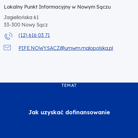
Lokalny Punkt Informacyjny w Nowym Sączu
Jagiellońska 61
33-300
Nowy Sącz
(12) 616 03 71
PIFE.NOWY.SACZ@umwm.malopolska.pl
TEMAT
Jak uzyskać dofinansowanie