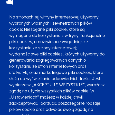
(12) 616 0 616
Infolinia
Na stronach tej witryny internetowej używamy
wybranych własnych i zewnętrznych plików
cookie: Niezbędne pliki cookie, które są
wymagane do korzystania z witryny; funkcjonalne
pliki cookies, umożliwiające wygodniejsze
Zgłoszenia podejrzenia niezgodności z KPP i KPON
korzystanie ze strony internetowej;
wydajnościowe pliki cookies, których używamy do
Newsletter
Fundusze SMS-em
generowania zagregowanych danych o
Najczęściej zadawane pytania
Promocja projektu
korzystaniu ze stron internetowych oraz
statystyk; oraz marketingowe pliki cookies, które
służą do wyświetlania odpowiednich treści. Jeśli
wybierzesz „AKCEPTUJĘ WSZYSTKIE”, wyrażasz
Zobacz inne programy
Poznaj Fundusze 2014-2020
zgodę na użycie wszystkich plików cookie. W
„Ustawieniach” możesz w każdej chwili
Deklaracja dostępności
Polityka prywatności
zaakceptować i odrzucić poszczególne rodzaje
Przetwarzanie danych osobowych
Zgłoś błąd
Mapa strony
plików cookie oraz odwołać swoją zgodę na