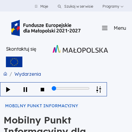
PRZEJDŹ DO TREŚCI
PRZEJDŹ DO MENU
STOPKA
Moje
Szukaj w serwisie
Programy
Menu
Skontaktuj się
Wydarzenia
MOBILNY PUNKT INFORMACYJNY
Mobilny Punkt
Informacyjny dla