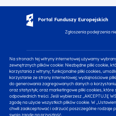
Portal Funduszy Europejskich
Zgłoszenia podejrzenia n
Na stronach tej witryny internetowej używamy wybran
Zobacz inne programy
Poznaj Fundusze 2014-2020
zewnętrznych plików cookie: Niezbędne pliki cookie, 
korzystania z witryny; funkcjonalne pliki cookies, umoż
korzystanie ze strony internetowej; wydajnościowe pli
do generowania zagregowanych danych o korzystaniu 
Oznaczenie projektu
oraz statystyk; oraz marketingowe pliki cookies, które 
odpowiednich treści. Jeśli wybierzesz „AKCEPTUJĘ W
zgodę na użycie wszystkich plików cookie. W „Ustawie
chwili zaakceptować i odrzucić poszczególne rodzaje 
swoją zgodę na przyszłość.
Serwis dofinansowany przez Unię Europejską z programu Fu