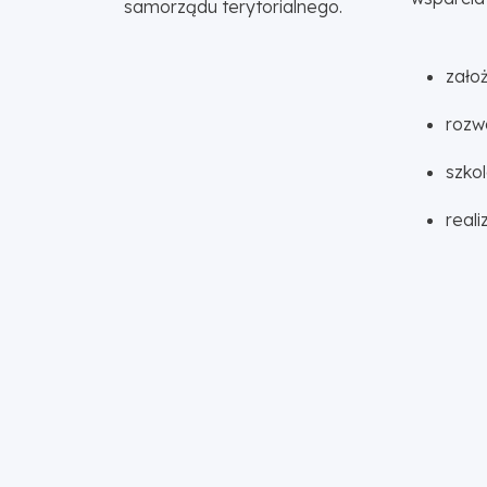
samorządu terytorialnego.
założ
rozw
szko
real