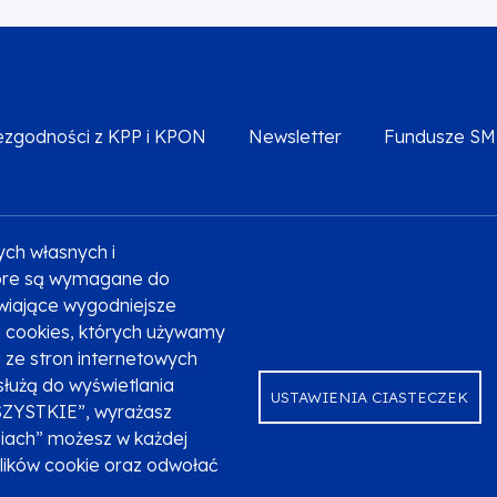
iezgodności z KPP i KPON
Newsletter
Fundusze S
ych własnych i
Deklaracja dostępności
Polityka prywatności
Przetw
które są wymagane do
liwiające wygodniejsze
ki cookies, których używamy
ze stron internetowych
służą do wyświetlania
USTAWIENIA CIASTECZEK
SZYSTKIE”, wyrażasz
niach” możesz w każdej
plików cookie oraz odwołać
ndusze Europejskie dla Małopolski na lata 2021-2027.