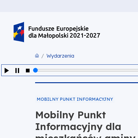
PRZEJDŹ DO TREŚCI
PRZEJDŹ DO MENU
STOPKA
Wydarzenia
MOBILNY PUNKT INFORMACYJNY
Mobilny Punkt
Informacyjny dla
mieszkańców gminy