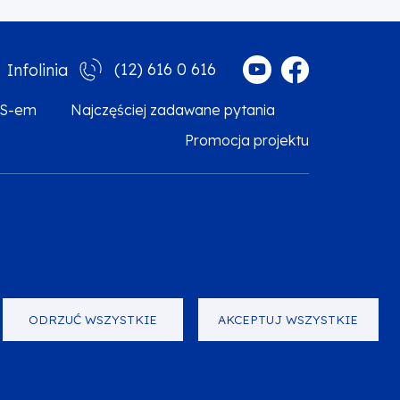
(12) 616 0 616
Infolinia
MS-em
Najczęściej zadawane pytania
Promocja projektu
arzanie danych osobowych
Zgłoś błąd
Mapa strony
ODRZUĆ WSZYSTKIE
AKCEPTUJ WSZYSTKIE