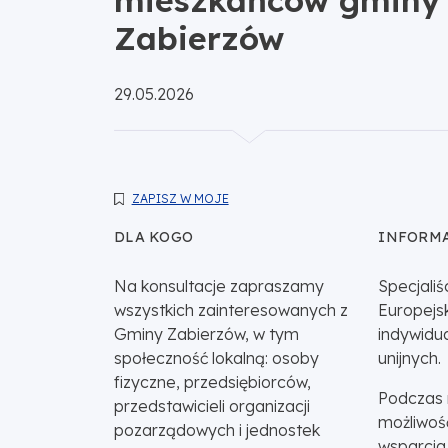
Zabierzów
Opublikowano:
29.05.2026
ZAPISZ W MOJE
DLA KOGO
INFORMA
Na konsultacje zapraszamy
Specjali
wszystkich zainteresowanych z
Europejs
Gminy Zabierzów, w tym
indywidu
społeczność lokalną: osoby
unijnych.
fizyczne, przedsiębiorców,
Podczas 
przedstawicieli organizacji
możliwoś
pozarządowych i jednostek
wsparcia 