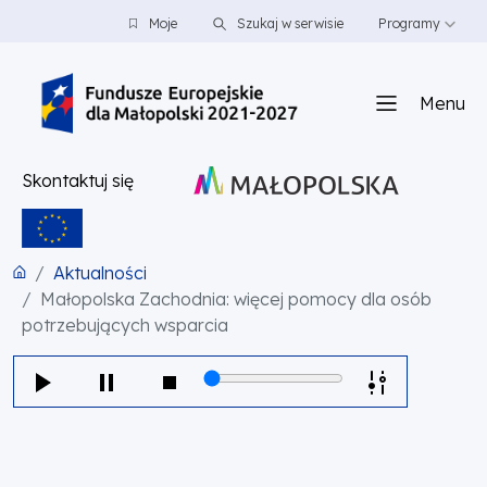
PRZEJDŹ DO TREŚCI
PRZEJDŹ DO MENU
STOPKA
Moje
Szukaj w serwisie
Programy
Menu
Skontaktuj się
Aktualności
Małopolska Zachodnia: więcej pomocy dla osób
potrzebujących wsparcia