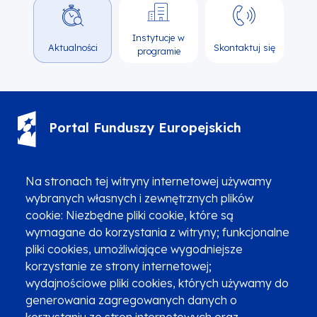
Instytucje w
Aktualności
Skontaktuj się
programie
Portal Funduszy Europejskich
(12) 616 0 616
Infolinia
Na stronach tej witryny internetowej używamy
wybranych własnych i zewnętrznych plików
cookie: Niezbędne pliki cookie, które są
wymagane do korzystania z witryny; funkcjonalne
pliki cookies, umożliwiające wygodniejsze
Zgłoszenia podejrzenia niezgodności z KPP i KPON
korzystanie ze strony internetowej;
wydajnościowe pliki cookies, których używamy do
Newsletter
Fundusze SMS-em
generowania zagregowanych danych o
Najczęściej zadawane pytania
Promocja projektu
korzystaniu ze stron internetowych oraz