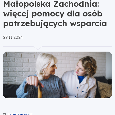
Małopolska Zachodnia:
więcej pomocy dla osób
potrzebujących wsparcia
Opublikowano:
29.11.2024
ZAPISZ W MOJE