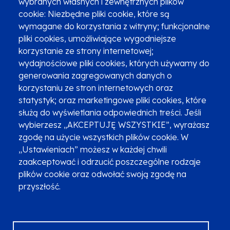
wybranych własnych i zewnętrznych plików
cookie: Niezbędne pliki cookie, które są
wymagane do korzystania z witryny; funkcjonalne
pliki cookies, umożliwiające wygodniejsze
Zgłoszenia podejrzenia niezgodności z KPP i KPON
korzystanie ze strony internetowej;
wydajnościowe pliki cookies, których używamy do
Newsletter
Fundusze SMS-em
generowania zagregowanych danych o
Najczęściej zadawane pytania
Promocja projektu
korzystaniu ze stron internetowych oraz
statystyk; oraz marketingowe pliki cookies, które
służą do wyświetlania odpowiednich treści. Jeśli
wybierzesz „AKCEPTUJĘ WSZYSTKIE”, wyrażasz
Zobacz inne programy
Poznaj Fundusze 2014-2020
zgodę na użycie wszystkich plików cookie. W
„Ustawieniach” możesz w każdej chwili
Deklaracja dostępności
Polityka prywatności
zaakceptować i odrzucić poszczególne rodzaje
Przetwarzanie danych osobowych
Zgłoś błąd
Mapa strony
plików cookie oraz odwołać swoją zgodę na
przyszłość.
Oznaczenie projektu