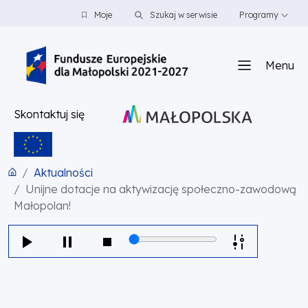
PRZEJDŹ DO TREŚCI
PRZEJDŹ DO MENU
STOPKA
Moje
Szukaj w serwisie
Programy
Menu
Skontaktuj się
Aktualności
Unijne dotacje na aktywizację społeczno-zawodową
Małopolan!