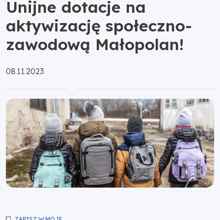
Unijne dotacje na
aktywizację społeczno-
zawodową Małopolan!
Opublikowano:
08.11.2023
ZAPISZ W MOJE