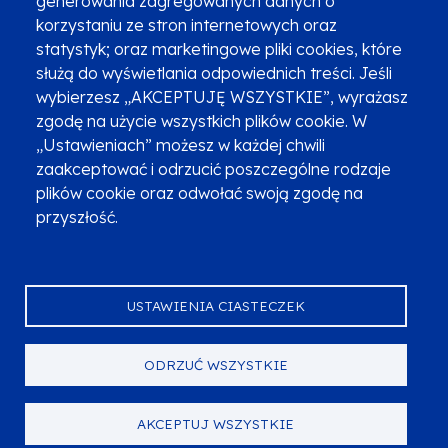
generowania zagregowanych danych o
Najczęściej zadawane pytania
Promocja projektu
korzystaniu ze stron internetowych oraz
statystyk; oraz marketingowe pliki cookies, które
służą do wyświetlania odpowiednich treści. Jeśli
wybierzesz „AKCEPTUJĘ WSZYSTKIE”, wyrażasz
Zobacz inne programy
Poznaj Fundusze 2014-2020
zgodę na użycie wszystkich plików cookie. W
„Ustawieniach” możesz w każdej chwili
Deklaracja dostępności
Polityka prywatności
zaakceptować i odrzucić poszczególne rodzaje
Przetwarzanie danych osobowych
Zgłoś błąd
Mapa strony
plików cookie oraz odwołać swoją zgodę na
przyszłość.
Oznaczenie projektu
USTAWIENIA CIASTECZEK
ODRZUĆ WSZYSTKIE
Serwis dofinansowany przez Unię Europejską z programu Fundusze
Europejskie dla Małopolski na lata 2021-2027.
© Urząd Marszałkowski Województwa Małopolskiego 2023
AKCEPTUJ WSZYSTKIE