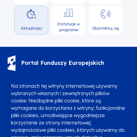
Instytucje w
Aktualności
Skontaktuj się
programie
Portal Funduszy Europejskich
(12) 616 0 616
Infolinia
Na stronach tej witryny internetowej używamy
wybranych własnych i zewnętrznych plików
cookie: Niezbędne pliki cookie, które są
wymagane do korzystania z witryny; funkcjonalne
pliki cookies, umożliwiające wygodniejsze
Zgłoszenia podejrzenia niezgodności z KPP i KPON
korzystanie ze strony internetowej;
wydajnościowe pliki cookies, których używamy do
Newsletter
Fundusze SMS-em