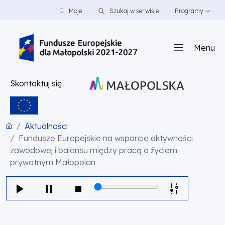
PRZEJDŹ DO TREŚCI
PRZEJDŹ DO MENU
STOPKA
Moje
Szukaj w serwisie
Programy
Menu
Skontaktuj się
Aktualności
Fundusze Europejskie na wsparcie aktywności
zawodowej i balansu między pracą a życiem
prywatnym Małopolan