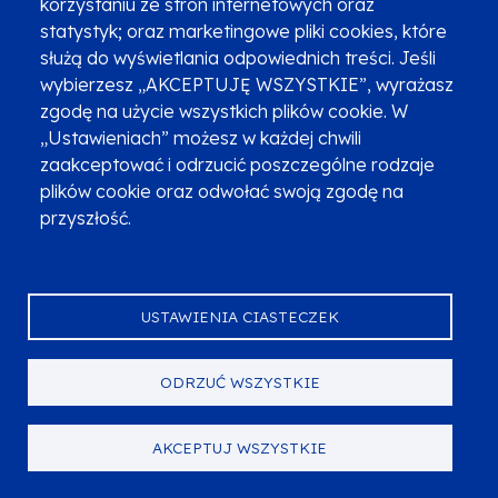
korzystaniu ze stron internetowych oraz
opiekunów nieformalnych/faktycznych w Małopolsce),
statystyk; oraz marketingowe pliki cookies, które
opracowanymi przez Regionalny Ośrodek Polityki
służą do wyświetlania odpowiednich treści. Jeśli
Społecznej w Krakowie.
wybierzesz „AKCEPTUJĘ WSZYSTKIE”, wyrażasz
zgodę na użycie wszystkich plików cookie. W
„Ustawieniach” możesz w każdej chwili
zaakceptować i odrzucić poszczególne rodzaje
plików cookie oraz odwołać swoją zgodę na
Jak się ubiegać
przyszłość.
USTAWIENIA CIASTECZEK
JAKIE DOKUMENTY PRZYGOTOWAĆ
ODRZUĆ WSZYSTKIE
Wniosek o dofinansowanie projektu.
Załączniki do wniosku o dofinansowanie wskazane
w Podrozdziale 2.3 Regulaminu wyboru projektów.
AKCEPTUJ WSZYSTKIE