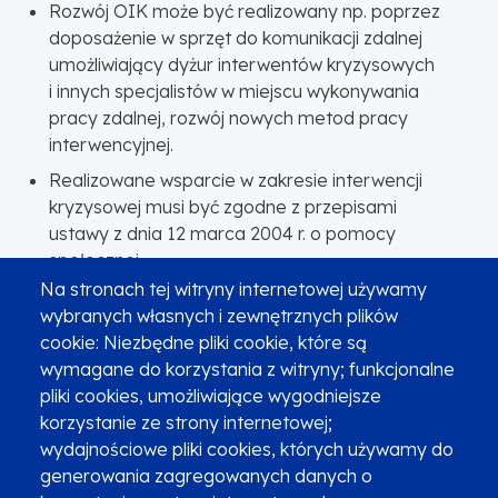
Rozwój OIK może być realizowany np. poprzez
doposażenie w sprzęt do komunikacji zdalnej
umożliwiający dyżur interwentów kryzysowych
i innych specjalistów w miejscu wykonywania
pracy zdalnej, rozwój nowych metod pracy
interwencyjnej.
Realizowane wsparcie w zakresie interwencji
kryzysowej musi być zgodne z przepisami
ustawy z dnia 12 marca 2004 r. o pomocy
społecznej.
Na stronach tej witryny internetowej używamy
Poszczególne typy projektów mogą być łączone.
wybranych własnych i zewnętrznych plików
Obligatoryjne jest, aby projekty typu B i C realizowane
cookie: Niezbędne pliki cookie, które są
były zgodnie z adekwatnymi załącznikami do
wymagane do korzystania z witryny; funkcjonalne
Regulaminu naboru (Załącznik nr 11 Model prowadzenie
pliki cookies, umożliwiające wygodniejsze
w Małopolsce placówek wsparcia dziennego dla dzieci,
korzystanie ze strony internetowej;
młodzieży i ich rodzin, Załącznik nr 12 Model Placówek
wydajnościowe pliki cookies, których używamy do
zapewniających dzienną opiekę w Małopolsce,
generowania zagregowanych danych o
Załącznik nr 13 Model prowadzenia centrów wsparcia