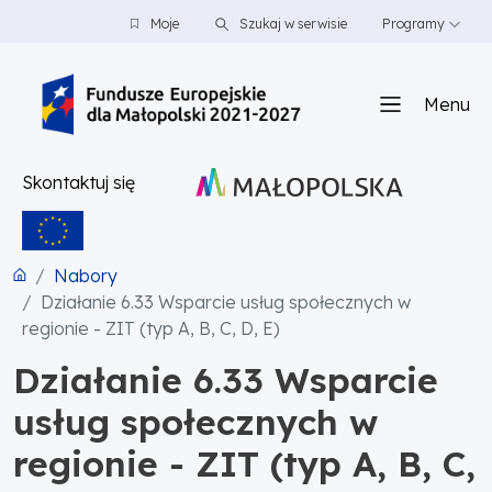
PRZEJDŹ DO TREŚCI
PRZEJDŹ DO MENU
STOPKA
Moje
Szukaj w serwisie
Programy
Menu
Skontaktuj się
Nabory
Działanie 6.33 Wsparcie usług społecznych w
regionie - ZIT (typ A, B, C, D, E)
Działanie 6.33 Wsparcie
usług społecznych w
regionie - ZIT (typ A, B, C,