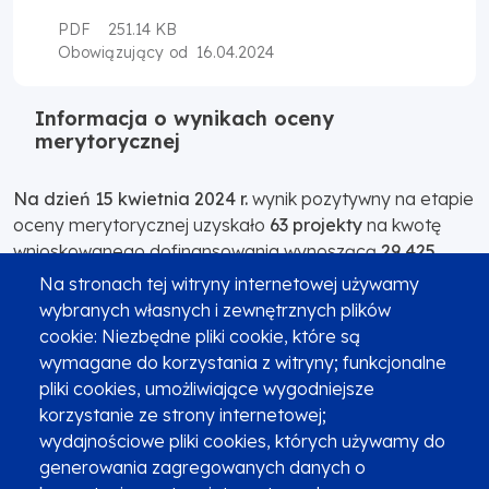
PDF
251.14 KB
16.04.2024
Obowiązujący od
Informacja o wynikach oceny
merytorycznej
Na dzień 15 kwietnia 2024 r.
wynik pozytywny na etapie
oceny merytorycznej uzyskało
63 projekty
na kwotę
wnioskowanego dofinansowania wynoszącą
29 425
263,11 zł
.
Na stronach tej witryny internetowej używamy
wybranych własnych i zewnętrznych plików
cookie: Niezbędne pliki cookie, które są
Wyniki oceny merytorycznej
wymagane do korzystania z witryny; funkcjonalne
PDF
257.69 KB
pliki cookies, umożliwiające wygodniejsze
15.04.2024
Obowiązujący od
korzystanie ze strony internetowej;
wydajnościowe pliki cookies, których używamy do
generowania zagregowanych danych o
Informacja o wynikach oceny