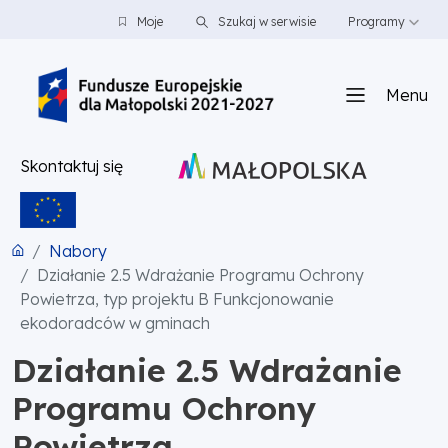
PRZEJDŹ DO TREŚCI
PRZEJDŹ DO MENU
STOPKA
Moje
Szukaj w serwisie
Programy
Menu
Skontaktuj się
Nabory
Działanie 2.5 Wdrażanie Programu Ochrony
Powietrza, typ projektu B Funkcjonowanie
ekodoradców w gminach
Działanie 2.5 Wdrażanie
Programu Ochrony
Powietrza