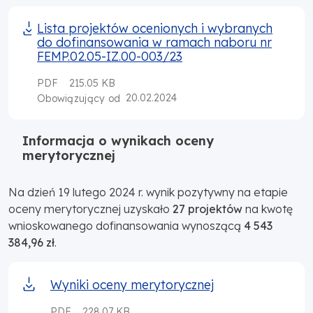
Lista projektów ocenionych i wybranych
do dofinansowania w ramach naboru nr
FEMP.02.05-IZ.00-003/23
PDF
215.05 KB
20.02.2024
Obowiązujący od
Informacja o wynikach oceny
merytorycznej
Na dzień 19 lutego 2024 r. wynik pozytywny na etapie
oceny merytorycznej uzyskało
27 projektów
na kwotę
wnioskowanego dofinansowania wynoszącą
4 543
384,96 zł
.
Wyniki oceny merytorycznej
PDF
228.07 KB