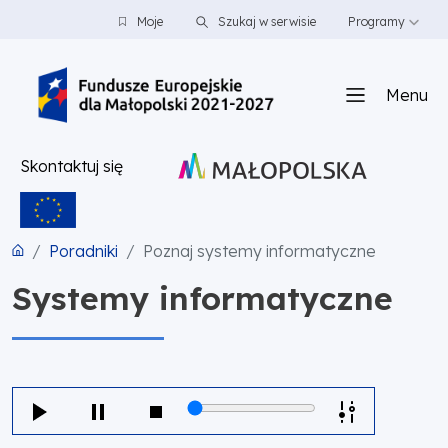
PRZEJDŹ DO TREŚCI
PRZEJDŹ DO MENU
STOPKA
Moje
Szukaj w serwisie
Programy
Menu
Skontaktuj się
Poradniki
Poznaj systemy informatyczne
Systemy informatyczne