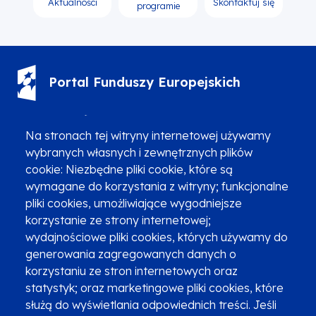
Aktualności
Skontaktuj się
programie
Portal Funduszy Europejskich
(12) 616 0 616
Infolinia
Na stronach tej witryny internetowej używamy
wybranych własnych i zewnętrznych plików
cookie: Niezbędne pliki cookie, które są
wymagane do korzystania z witryny; funkcjonalne
pliki cookies, umożliwiające wygodniejsze
Zgłoszenia podejrzenia niezgodności z KPP i KPON
korzystanie ze strony internetowej;
wydajnościowe pliki cookies, których używamy do
Newsletter
Fundusze SMS-em
generowania zagregowanych danych o
Najczęściej zadawane pytania
Promocja projektu
korzystaniu ze stron internetowych oraz
statystyk; oraz marketingowe pliki cookies, które
służą do wyświetlania odpowiednich treści. Jeśli