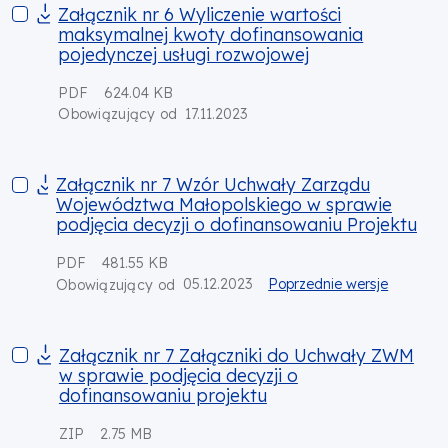
Załącznik nr 6 Wyliczenie wartości maksymalnej kwoty dofin
Załącznik nr 6 Wyliczenie wartości
maksymalnej kwoty dofinansowania
pojedynczej usługi rozwojowej
PDF
624.04 KB
17.11.2023
Obowiązujący od
Załącznik nr 7 Wzór Uchwały Zarządu Województwa Małopolsk
Załącznik nr 7 Wzór Uchwały Zarządu
Województwa Małopolskiego w sprawie
podjęcia decyzji o dofinansowaniu Projektu
PDF
481.55 KB
05.12.2023
Poprzednie wersje
Obowiązujący od
Załącznik nr 7 Załączniki do Uchwały ZWM w sprawie podjęci
Załącznik nr 7 Załączniki do Uchwały ZWM
w sprawie podjęcia decyzji o
dofinansowaniu projektu
ZIP
2.75 MB