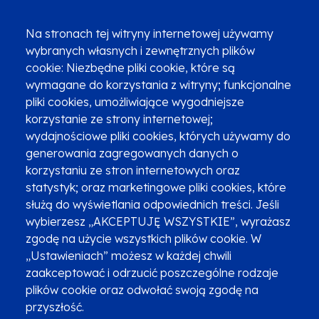
(12) 616 0 616
Infolinia
Na stronach tej witryny internetowej używamy
wybranych własnych i zewnętrznych plików
cookie: Niezbędne pliki cookie, które są
wymagane do korzystania z witryny; funkcjonalne
pliki cookies, umożliwiające wygodniejsze
korzystanie ze strony internetowej;
Zgłoszenia podejrzenia niezgodności z KPP i KPON
wydajnościowe pliki cookies, których używamy do
Newsletter
Fundusze SMS-em
generowania zagregowanych danych o
Najczęściej zadawane pytania
Promocja projektu
korzystaniu ze stron internetowych oraz
statystyk; oraz marketingowe pliki cookies, które
służą do wyświetlania odpowiednich treści. Jeśli
wybierzesz „AKCEPTUJĘ WSZYSTKIE”, wyrażasz
Zobacz inne programy
Poznaj Fundusze 2014-2020
zgodę na użycie wszystkich plików cookie. W
„Ustawieniach” możesz w każdej chwili
Deklaracja dostępności
Polityka prywatności
zaakceptować i odrzucić poszczególne rodzaje
Przetwarzanie danych osobowych
Zgłoś błąd
Mapa strony
plików cookie oraz odwołać swoją zgodę na
przyszłość.