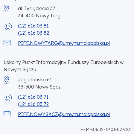
al. Tysiąclecia 37
34-400
Nowy Targ
(12) 616 03 81
(12) 616 03 82
PIFE.NOWY.TARG@umwm.malopolska.pl
Lokalny Punkt Informacyjny Funduszy Europejskich w
Nowym Sączu
Jagiellońska 61
33-300
Nowy Sącz
(12) 616 03 71
(12) 616 03 72
PIFE.NOWY.SACZ@umwm.malopolska.pl
FEMP.06.12-IP.01-027/23