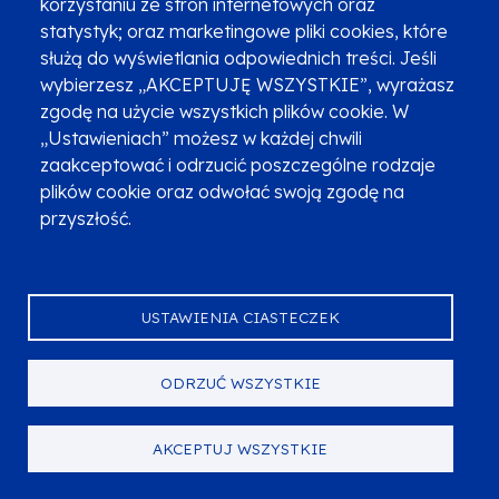
korzystaniu ze stron internetowych oraz
statystyk; oraz marketingowe pliki cookies, które
służą do wyświetlania odpowiednich treści. Jeśli
wybierzesz „AKCEPTUJĘ WSZYSTKIE”, wyrażasz
zgodę na użycie wszystkich plików cookie. W
„Ustawieniach” możesz w każdej chwili
AKTUALNOŚCI
zaakceptować i odrzucić poszczególne rodzaje
plików cookie oraz odwołać swoją zgodę na
Opublikowano:
12.03.2025
przyszłość.
Zmiana Regulaminu wyboru projektów - Działanie
6.30 Wsparcie kształcenia ogólnego - ZIT, Typ
projektu A. Edukacja włączająca w szkołach i
placówkach systemu oświaty prowadzących
USTAWIENIA CIASTECZEK
kształcenie ogólne
Zarząd Województwa Małopolskiego, jako Instytucja
Zarządzająca programem Fundusze Europejskie dla
ODRZUĆ WSZYSTKIE
Małopolski 2021-2027, w dniu 11 marca 2025 r. Uchwałą
Nr 498/25 dokonał zmiany Regulaminu wyboru proje...
AKCEPTUJ WSZYSTKIE