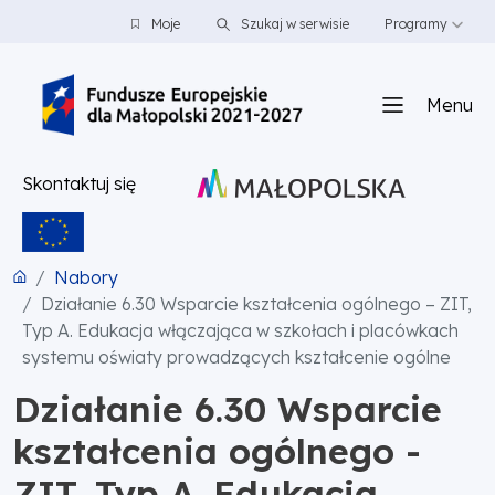
PRZEJDŹ DO TREŚCI
PRZEJDŹ DO MENU
STOPKA
Moje
Szukaj w serwisie
Programy
Menu
Skontaktuj się
Nabory
Działanie 6.30 Wsparcie kształcenia ogólnego – ZIT,
Typ A. Edukacja włączająca w szkołach i placówkach
systemu oświaty prowadzących kształcenie ogólne
Działanie 6.30 Wsparcie
kształcenia ogólnego -
ZIT, Typ A. Edukacja