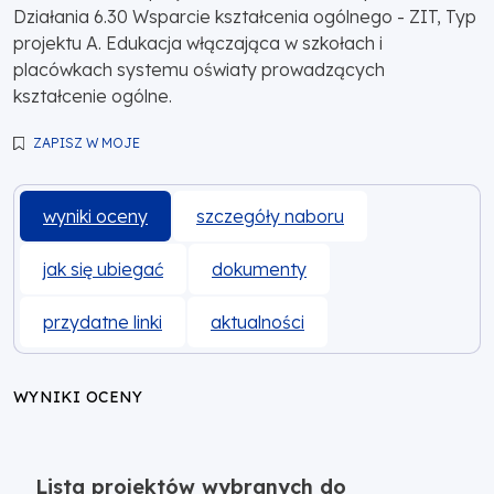
Działania 6.30 Wsparcie kształcenia ogólnego - ZIT, Typ
projektu A. Edukacja włączająca w szkołach i
placówkach systemu oświaty prowadzących
kształcenie ogólne.
ZAPISZ W MOJE
wyniki oceny
szczegóły naboru
jak się ubiegać
dokumenty
przydatne linki
aktualności
WYNIKI OCENY
Lista projektów wybranych do