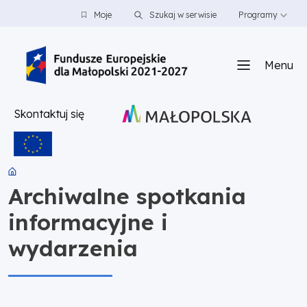
PRZEJDŹ DO TREŚCI
PRZEJDŹ DO MENU
STOPKA
Moje
Szukaj w serwisie
Programy
Menu
Skontaktuj się
Archiwalne spotkania
informacyjne i
wydarzenia