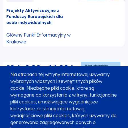
Projekty Aktywizacyjne z
Funduszy Europejskich dla
osób indywidualnych
Główny Punkt Informacyjny w
Krakowie
22.4
,
9:00
-
14:00
|
Na stronach tej witryny internetowej używamy
5 godzin
wybranych własnych i zewnętrznych plików
cookie: Niezbędne pliki cookie, które są
MOBILNY PUNKT
wymagane do korzystania z witryny; funkcjonalne
INFORMACYJNY
pliki cookies, umożliwiające wygodniejsze
korzystanie ze strony internetowej;
Całodzienny dyżur dla
mieszkańców miasta i gminy
wydajnościowe pliki cookies, których używamy do
Brzesko
generowania zagregowanych danych o