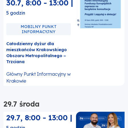
30.7
,
8:00
-
13:00
|
5 godzin
MOBILNY PUNKT
INFORMACYJNY
Całodzienny dyżur dla
mieszkańców Krakowskiego
Obszaru Metropolitalnego –
Trzciana
Główny Punkt Informacyjny w
Krakowie
29.7 środa
29.7
,
8:00
-
13:00
|
5 godzin