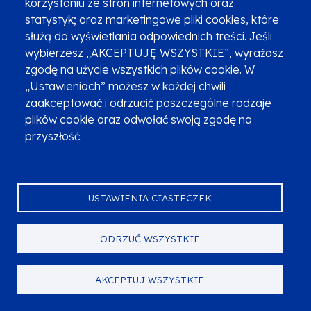
korzystaniu ze stron internetowych oraz
Lokalny Punkt Informacyjny w
statystyk; oraz marketingowe pliki cookies, które
Tarnowie
służą do wyświetlania odpowiednich treści. Jeśli
wybierzesz „AKCEPTUJĘ WSZYSTKIE”, wyrażasz
zgodę na użycie wszystkich plików cookie. W
„Ustawieniach” możesz w każdej chwili
22.4
,
8:30
-
11:00
|
zaakceptować i odrzucić poszczególne rodzaje
2 godziny 30 minut
plików cookie oraz odwołać swoją zgodę na
przyszłość.
MOBILNY PUNKT
INFORMACYJNY
Mobilny Punkt Informacyjny
USTAWIENIA CIASTECZEK
dla mieszkańców Małopolski
Zachodniej - Przeciszów
ODRZUĆ WSZYSTKIE
Główny Punkt Informacyjny w
Krakowie
AKCEPTUJ WSZYSTKIE