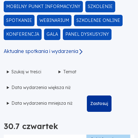
MOBILNY PUNKT INFORMACYJNY
SZKOLENIE
SPOTKANIE
WEBINARIUM
SZKOLENIE ONLINE
KONFERENCJA
GALA
PANEL DYSKUSYJNY
Aktualne spotkania i wydarzenia
Szukaj w treści
Temat
Data wydarzenia większa niż
Data wydarzenia mniejsza niż
Zastosuj
30.7 czwartek