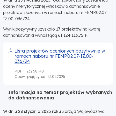
W dniu 23 stycznia 2025 roku
zakończony został etap
oceny merytorycznej wniosków o dofinansowanie
projektów złożonych w ramach naboru nr FEMP.02.07-
IZ.00-036/24.
Wynik pozytywny uzyskało
17 projektów
na kwotę
dofinansowania wynoszącą
61 124 113,75 zł
.
Lista projektów ocenionych pozytywnie w
ramach naboru nr FEMP.02.07-IZ.00-
036/24
PDF
232.58 KB
23.01.2025
Obowiązujący od
Informacja na temat projektów wybranych
do dofinansowania
W dniu 28 stycznia 2025 roku
Zarząd Województwa