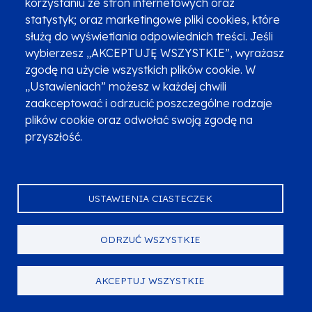
korzystaniu ze stron internetowych oraz
statystyk; oraz marketingowe pliki cookies, które
służą do wyświetlania odpowiednich treści. Jeśli
wybierzesz „AKCEPTUJĘ WSZYSTKIE”, wyrażasz
zgodę na użycie wszystkich plików cookie. W
„Ustawieniach” możesz w każdej chwili
Promocja projektu
Raporty i analizy
Dokumenty
zaakceptować i odrzucić poszczególne rodzaje
plików cookie oraz odwołać swoją zgodę na
przyszłość.
Poradniki
Nabory
Wydarzenia
USTAWIENIA CIASTECZEK
Instytucje w
Aktualności
Skontaktuj się
programie
ODRZUĆ WSZYSTKIE
AKCEPTUJ WSZYSTKIE
Portal Funduszy Europejskich