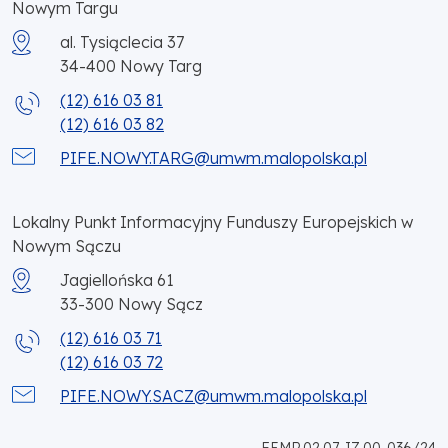
Nowym Targu
al. Tysiąclecia 37
34-400
Nowy Targ
(12) 616 03 81
(12) 616 03 82
PIFE.NOWY.TARG@umwm.malopolska.pl
Lokalny Punkt Informacyjny Funduszy Europejskich w
Nowym Sączu
Jagiellońska 61
33-300
Nowy Sącz
(12) 616 03 71
(12) 616 03 72
PIFE.NOWY.SACZ@umwm.malopolska.pl
FEMP.02.07-IZ.00-036/24