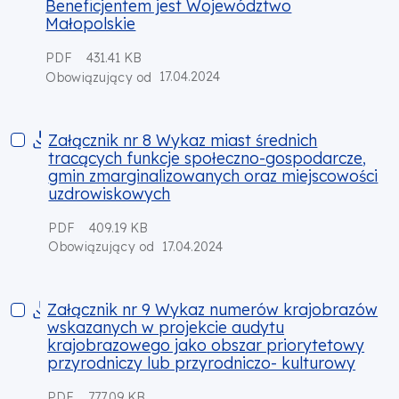
Beneficjentem jest Województwo
Małopolskie
PDF
431.41 KB
17.04.2024
Obowiązujący od
Załącznik nr 8 Wykaz miast średnich tracących funkcje spo
Załącznik nr 8 Wykaz miast średnich
tracących funkcje społeczno-gospodarcze,
gmin zmarginalizowanych oraz miejscowości
uzdrowiskowych
PDF
409.19 KB
17.04.2024
Obowiązujący od
Załącznik nr 9 Wykaz numerów krajobrazów wskazanych w proj
Załącznik nr 9 Wykaz numerów krajobrazów
wskazanych w projekcie audytu
krajobrazowego jako obszar priorytetowy
przyrodniczy lub przyrodniczo- kulturowy
PDF
777.09 KB