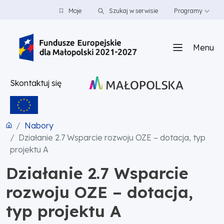
PRZEJDŹ DO TREŚCI
PRZEJDŹ DO MENU
STOPKA
Moje
Szukaj w serwisie
Programy
Menu
Skontaktuj się
Nabory
Działanie 2.7 Wsparcie rozwoju OZE – dotacja, typ
projektu A
Działanie 2.7 Wsparcie
rozwoju OZE – dotacja,
typ projektu A