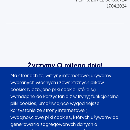
17.04.2024
Życzymy Ci miłego dnia!
Na stronach tej witryny internetowej używamy
wybranych własnych i zewnętrznych plików
cookie: Niezbędne pliki cookie, które są
Serwisem zarządza Urząd Marszałkowski
wymagane do korzystania z witryny; funkcjonalne
Województwa Małopolskiego
pliki cookies, umożliwiające wygodniejsze
we współpracy z Małopolskim Centrum
korzystanie ze strony internetowej;
Przedsiębiorczości i Wojewódzkim Urzędem Pracy w
wydajnościowe pliki cookies, których używamy do
Krakowie.
generowania zagregowanych danych o