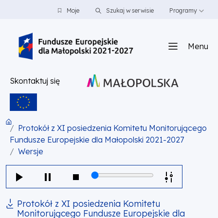
PRZEJDŹ DO TREŚCI
PRZEJDŹ DO MENU
STOPKA
Moje
Szukaj w serwisie
Programy
Menu
Skontaktuj się
Protokół z XI posiedzenia Komitetu Monitorującego
Fundusze Europejskie dla Małopolski 2021-2027
Wersje
Protokół z XI posiedzenia Komitetu
Monitorującego Fundusze Europejskie dla