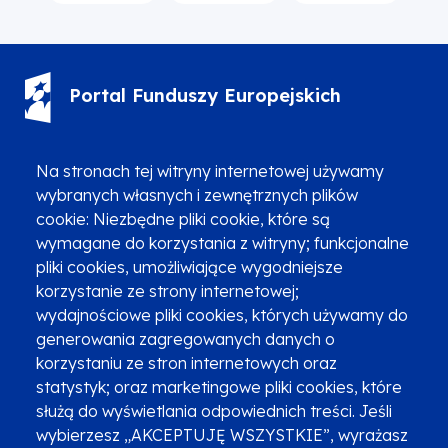
Portal Funduszy Europejskich
(12) 616 0 616
Infolinia
Na stronach tej witryny internetowej używamy
wybranych własnych i zewnętrznych plików
cookie: Niezbędne pliki cookie, które są
wymagane do korzystania z witryny; funkcjonalne
pliki cookies, umożliwiające wygodniejsze
Zgłoszenia podejrzenia niezgodności z KPP i KPON
korzystanie ze strony internetowej;
wydajnościowe pliki cookies, których używamy do
Newsletter
Fundusze SMS-em
generowania zagregowanych danych o
Najczęściej zadawane pytania
Promocja projektu
korzystaniu ze stron internetowych oraz
statystyk; oraz marketingowe pliki cookies, które
służą do wyświetlania odpowiednich treści. Jeśli
wybierzesz „AKCEPTUJĘ WSZYSTKIE”, wyrażasz