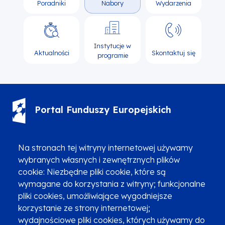
Poradniki
Nabory
Wydarzenia
Instytucje w
Aktualności
Skontaktuj się
programie
Portal Funduszy Europejskich
(12) 616 0 616
Infolinia
Na stronach tej witryny internetowej używamy
wybranych własnych i zewnętrznych plików
cookie: Niezbędne pliki cookie, które są
wymagane do korzystania z witryny; funkcjonalne
pliki cookies, umożliwiające wygodniejsze
Zgłoszenia podejrzenia niezgodności z KPP i KPON
korzystanie ze strony internetowej;
wydajnościowe pliki cookies, których używamy do
Newsletter
Fundusze SMS-em