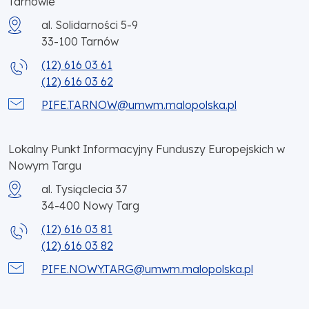
Tarnowie
al. Solidarności 5-9
33-100
Tarnów
(12) 616 03 61
(12) 616 03 62
PIFE.TARNOW@umwm.malopolska.pl
Lokalny Punkt Informacyjny Funduszy Europejskich w
Nowym Targu
al. Tysiąclecia 37
34-400
Nowy Targ
(12) 616 03 81
(12) 616 03 82
PIFE.NOWY.TARG@umwm.malopolska.pl