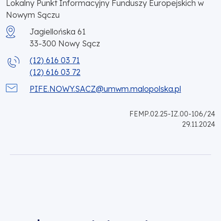
Lokalny Punkt Informacyjny Funduszy Europejskich w
Nowym Sączu
Jagiellońska 61
33-300
Nowy Sącz
(12) 616 03 71
(12) 616 03 72
PIFE.NOWY.SACZ@umwm.malopolska.pl
FEMP.02.25-IZ.00-106/24
29.11.2024