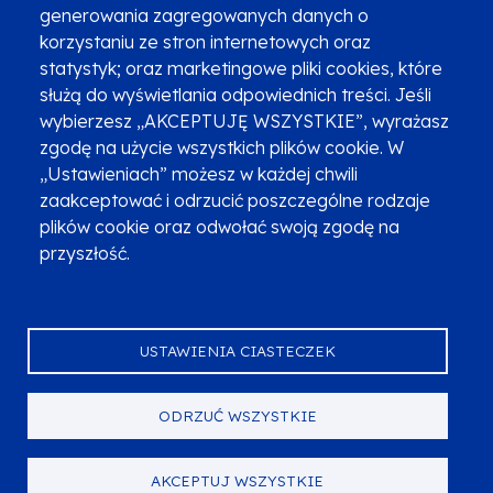
generowania zagregowanych danych o
Najczęściej zadawane pytania
Promocja projektu
korzystaniu ze stron internetowych oraz
statystyk; oraz marketingowe pliki cookies, które
służą do wyświetlania odpowiednich treści. Jeśli
wybierzesz „AKCEPTUJĘ WSZYSTKIE”, wyrażasz
Zobacz inne programy
Poznaj Fundusze 2014-2020
zgodę na użycie wszystkich plików cookie. W
„Ustawieniach” możesz w każdej chwili
Deklaracja dostępności
Polityka prywatności
zaakceptować i odrzucić poszczególne rodzaje
Przetwarzanie danych osobowych
Zgłoś błąd
Mapa strony
plików cookie oraz odwołać swoją zgodę na
przyszłość.
Oznaczenie projektu
USTAWIENIA CIASTECZEK
ODRZUĆ WSZYSTKIE
Serwis dofinansowany przez Unię Europejską z programu Fundusze
Europejskie dla Małopolski na lata 2021-2027.
© Urząd Marszałkowski Województwa Małopolskiego 2023
AKCEPTUJ WSZYSTKIE