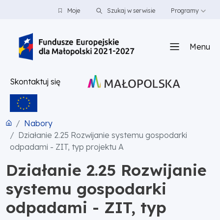
PRZEJDŹ DO TREŚCI
PRZEJDŹ DO MENU
STOPKA
Moje
Szukaj w serwisie
Programy
Menu
Skontaktuj się
Nabory
Działanie 2.25 Rozwijanie systemu gospodarki
odpadami - ZIT, typ projektu A
Działanie 2.25 Rozwijanie
systemu gospodarki
odpadami - ZIT, typ