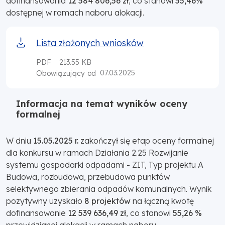
dofinansowania
12 584 806,56 zł
, co stanowi
55,46%
dostępnej w ramach naboru alokacji.
Lista złożonych wniosków
PDF
213.55 KB
07.03.2025
Obowiązujący od
Informacja na temat wyników oceny
formalnej
W dniu
15.05.2025 r.
zakończył się etap oceny formalnej
dla konkursu w ramach Działania 2.25 Rozwijanie
systemu gospodarki odpadami - ZIT, Typ projektu A
Budowa, rozbudowa, przebudowa punktów
selektywnego zbierania odpadów komunalnych. Wynik
pozytywny uzyskało
8 projektów
na łączną kwotę
dofinansowanie
12 539 636,49 zł
, co stanowi
55,26 %
przewidzianej alokacji w ramach naboru.