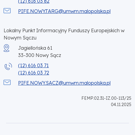
(12) 616 03 82
PIFE.NOWY.TARG@umwm.malopolska.pl
Lokalny Punkt Informacyjny Funduszy Europejskich w
Nowym Sączu
Jagiellońska 61
33-300
Nowy Sącz
(12) 616 03 71
(12) 616 03 72
PIFE.NOWY.SACZ@umwm.malopolska.pl
FEMP.02.31-IZ.00-113/25
04.11.2025