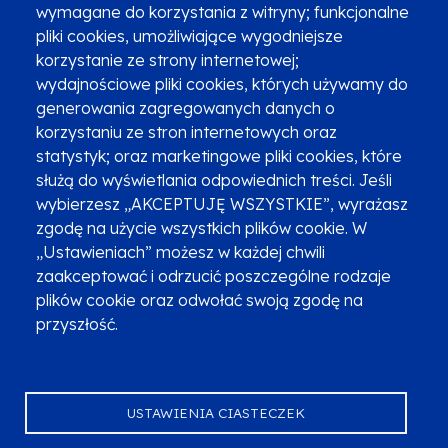
wymagane do korzystania z witryny; funkcjonalne
pliki cookies, umożliwiające wygodniejsze
korzystanie ze strony internetowej;
Zgłoszenia podejrzenia niezgodności z KPP i KPON
wydajnościowe pliki cookies, których używamy do
Newsletter
Fundusze SMS-em
generowania zagregowanych danych o
Najczęściej zadawane pytania
Promocja projektu
korzystaniu ze stron internetowych oraz
statystyk; oraz marketingowe pliki cookies, które
służą do wyświetlania odpowiednich treści. Jeśli
wybierzesz „AKCEPTUJĘ WSZYSTKIE”, wyrażasz
Zobacz inne programy
Poznaj Fundusze 2014-2020
zgodę na użycie wszystkich plików cookie. W
„Ustawieniach” możesz w każdej chwili
Deklaracja dostępności
Polityka prywatności
zaakceptować i odrzucić poszczególne rodzaje
Przetwarzanie danych osobowych
Zgłoś błąd
Mapa strony
plików cookie oraz odwołać swoją zgodę na
przyszłość.
Oznaczenie projektu
USTAWIENIA CIASTECZEK