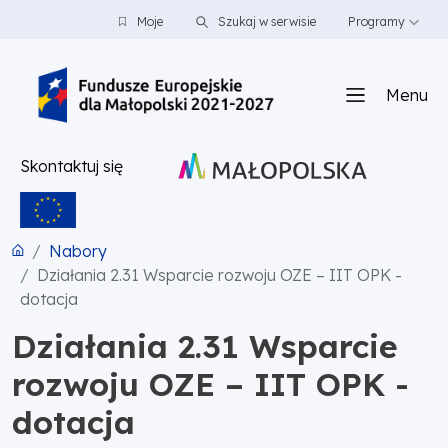
PRZEJDŹ DO TREŚCI
PRZEJDŹ DO MENU
STOPKA
Moje
Szukaj w serwisie
Programy
Menu
Skontaktuj się
Nabory
Działania 2.31 Wsparcie rozwoju OZE – IIT OPK -
dotacja
Działania 2.31 Wsparcie
rozwoju OZE – IIT OPK -
dotacja