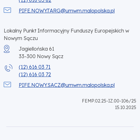
(12) 616 03 82
PIFE.NOWY.TARG@umwm.malopolska.pl
Lokalny Punkt Informacyjny Funduszy Europejskich w
Nowym Sączu
Jagiellońska 61
33-300
Nowy Sącz
(12) 616 03 71
(12) 616 03 72
PIFE.NOWY.SACZ@umwm.malopolska.pl
FEMP.02.25-IZ.00-106/25
15.10.2025