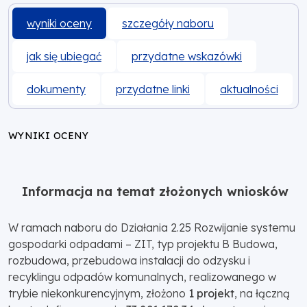
wyniki oceny
szczegóły naboru
jak się ubiegać
przydatne wskazówki
dokumenty
przydatne linki
aktualności
WYNIKI OCENY
Informacja na temat złożonych wniosków
W ramach naboru do Działania 2.25 Rozwijanie systemu
gospodarki odpadami – ZIT, typ projektu B Budowa,
rozbudowa, przebudowa instalacji do odzysku i
recyklingu odpadów komunalnych, realizowanego w
trybie niekonkurencyjnym, złożono
1 projekt
, na łączną