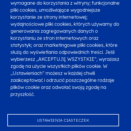
wymagane do korzystania z witryny; funkcjonalne
pliki cookies, umożliwiające wygodniejsze
Zgłoszenia podejrzenia niezgodności z KPP i KPON
korzystanie ze strony internetowej;
wydajnościowe pliki cookies, których używamy do
Newsletter
Fundusze SMS-em
generowania zagregowanych danych o
Najczęściej zadawane pytania
Promocja projektu
korzystaniu ze stron internetowych oraz
statystyk; oraz marketingowe pliki cookies, które
służą do wyświetlania odpowiednich treści. Jeśli
wybierzesz „AKCEPTUJĘ WSZYSTKIE”, wyrażasz
Zobacz inne programy
Poznaj Fundusze 2014-2020
zgodę na użycie wszystkich plików cookie. W
„Ustawieniach” możesz w każdej chwili
Deklaracja dostępności
Polityka prywatności
zaakceptować i odrzucić poszczególne rodzaje
Przetwarzanie danych osobowych
Zgłoś błąd
Mapa strony
plików cookie oraz odwołać swoją zgodę na
przyszłość.
Oznaczenie projektu
USTAWIENIA CIASTECZEK