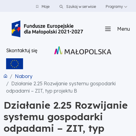
PRZEJDŹ DO TREŚCI
PRZEJDŹ DO MENU
STOPKA
Moje
Szukaj w serwisie
Programy
Menu
Skontaktuj się
Nabory
Działanie 2.25 Rozwijanie systemu gospodarki
odpadami – ZIT, typ projektu B
Działanie 2.25 Rozwijanie
systemu gospodarki
odpadami – ZIT, typ