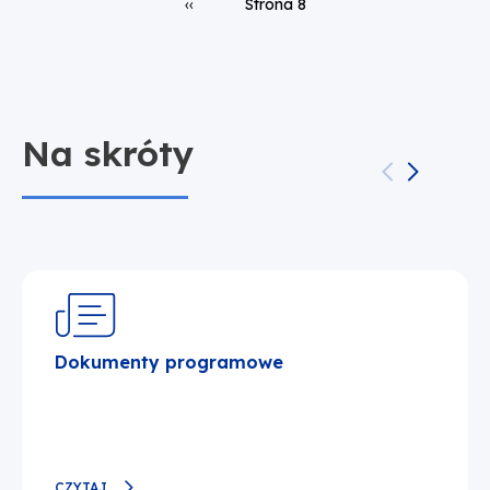
Poprzednia strona
‹‹
Strona 8
Na skróty
Dokumenty programowe
CZYTAJ