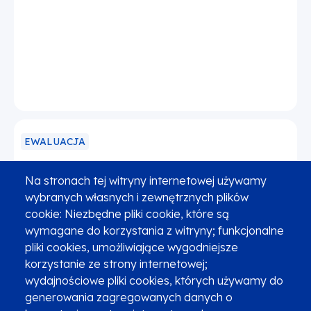
EWALUACJA
Ewaluacja systemu wyboru i oceny
Na stronach tej witryny internetowej używamy
projektów oraz kryteriów wyboru
wybranych własnych i zewnętrznych plików
projektów w ramach programu Fundusze
cookie: Niezbędne pliki cookie, które są
Europejskie dla Małopolski 2021-2027
wymagane do korzystania z witryny; funkcjonalne
pliki cookies, umożliwiające wygodniejsze
korzystanie ze strony internetowej;
wydajnościowe pliki cookies, których używamy do
generowania zagregowanych danych o