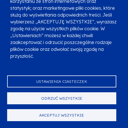
korzystaniu ze stron internetowych oraz
statystyk; oraz marketingowe pliki cookies, które
służą do wyświetlania odpowiednich treści. Jeśli
wybierzesz „AKCEPTUJĘ WSZYSTKIE”, wyrażasz
zgodę na użycie wszystkich plików cookie. W
„Ustawieniach” możesz w każdej chwili
zaakceptować i odrzucić poszczególne rodzaje
plików cookie oraz odwołać swoją zgodę na
przyszłość.
EWALUACJA
USTAWIENIA CIASTECZEK
Raport końcowy - Ewaluacja działań
budujących potencjał partnerów
ODRZUĆ WSZYSTKIE
społecznych i organizacji społeczeństwa
obywatelskiego w ramach EFS+
AKCEPTUJ WSZYSTKIE