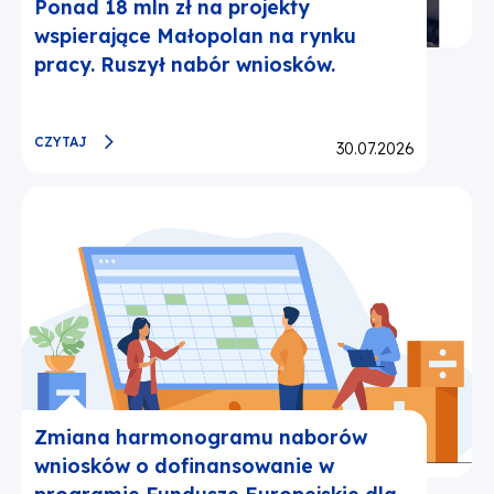
Ponad 18 mln zł na projekty
wspierające Małopolan na rynku
pracy. Ruszył nabór wniosków.
CZYTAJ
Opublikowano:
30.07.2026
Zmiana harmonogramu naborów
wniosków o dofinansowanie w